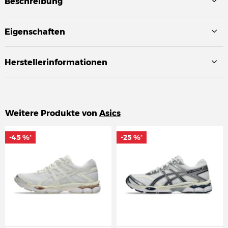
Beschreibung
Eigenschaften
Herstellerinformationen
Weitere Produkte von
Asics
-45 %
-45 %
-25 %
-25 %
*
*
*
*