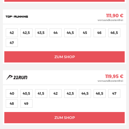
111,90 €
versandkostenfrei
42
42,5
43,5
44
44,5
45
46
46,5
47
ZUM SHOP
119,95 €
versandkostenfrei
40
40,5
41,5
42
42,5
44,5
46,5
47
48
49
ZUM SHOP