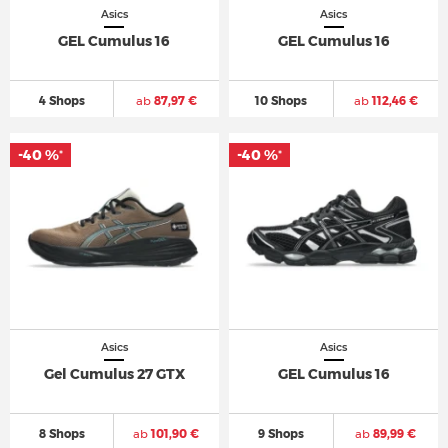
Asics
Asics
GEL Cumulus 16
GEL Cumulus 16
4 Shops
ab
87,97 €
10 Shops
ab
112,46 €
-40 %
-40 %
-40 %
-40 %
*
*
*
*
Asics
Asics
Gel Cumulus 27 GTX
GEL Cumulus 16
8 Shops
ab
101,90 €
9 Shops
ab
89,99 €