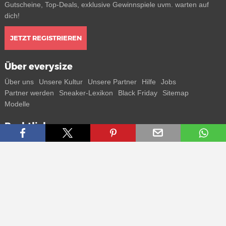
Gutscheine, Top-Deals, exklusive Gewinnspiele uvm. warten auf
dich!
JETZT REGISTRIEREN
Über everysize
Über uns
Unsere Kultur
Unsere Partner
Hilfe
Jobs
Partner werden
Sneaker-Lexikon
Black Friday
Sitemap
Modelle
Rechtliches
AGB
Datenschutz
Impressum
Kontakt
Connect with us
Bekomme alle Infos zu neuen Sneaker und Special Releases direkt
auf dein Smartphone.