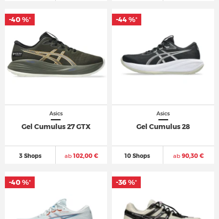
-40 %
-40 %
-44 %
-44 %
*
*
*
*
Asics
Asics
Gel Cumulus 27 GTX
Gel Cumulus 28
3 Shops
ab
102,00 €
10 Shops
ab
90,30 €
-40 %
-40 %
-36 %
-36 %
*
*
*
*