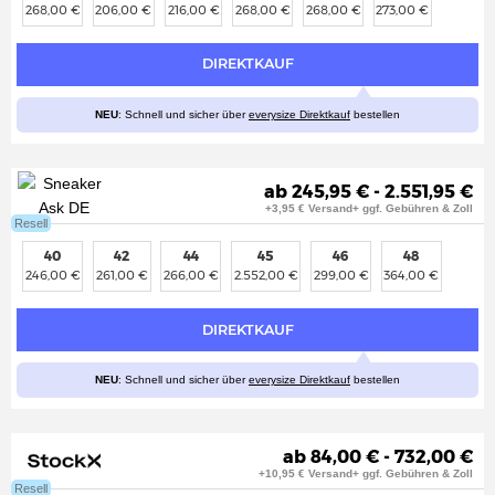
268,00 €
206,00 €
216,00 €
268,00 €
268,00 €
273,00 €
DIREKTKAUF
NEU
: Schnell und sicher über
everysize Direktkauf
bestellen
ab 245,95 € - 2.551,95 €
+3,95 € Versand+ ggf. Gebühren & Zoll
Resell
40
42
44
45
46
48
246,00 €
261,00 €
266,00 €
2.552,00 €
299,00 €
364,00 €
DIREKTKAUF
NEU
: Schnell und sicher über
everysize Direktkauf
bestellen
ab 84,00 € - 732,00 €
+10,95 € Versand+ ggf. Gebühren & Zoll
Resell