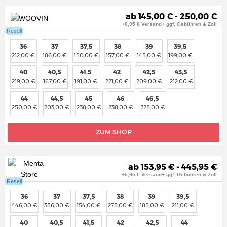
ab 145,00 € - 250,00 €
+8,95 € Versand+ ggf. Gebühren & Zoll
Resell
36
37
37,5
38
39
39,5
212,00 €
186,00 €
150,00 €
157,00 €
145,00 €
199,00 €
40
40,5
41,5
42
42,5
43,5
219,00 €
167,00 €
191,00 €
221,00 €
209,00 €
212,00 €
44
44,5
45
46
46,5
250,00 €
203,00 €
238,00 €
238,00 €
228,00 €
ZUM SHOP
ab 153,95 € - 445,95 €
+5,95 € Versand+ ggf. Gebühren & Zoll
Resell
36
37
37,5
38
39
39,5
446,00 €
386,00 €
154,00 €
278,00 €
185,00 €
211,00 €
40
40,5
41,5
42
42,5
44