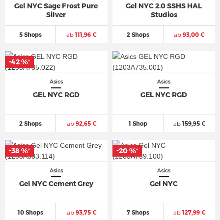
Gel NYC Sage Frost Pure
Gel NYC 2.0 SSHS HAL
Silver
Studios
5 Shops
ab
111,96 €
2 Shops
ab
93,00 €
-42 %
-42 %
*
*
Asics
Asics
GEL NYC RGD
GEL NYC RGD
2 Shops
ab
92,65 €
1 Shop
ab
159,95 €
-38 %
-38 %
-20 %
-20 %
*
*
*
*
Asics
Asics
Gel NYC Cement Grey
Gel NYC
10 Shops
ab
93,75 €
7 Shops
ab
127,99 €