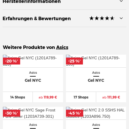
Herstellerinformationen
☆
★
☆
★
☆
★
☆
★
☆
★
Erfahrungen & Bewertungen
Weitere Produkte von
Asics
-20 %
-20 %
-25 %
-25 %
*
*
*
*
Asics
Asics
Gel NYC
Gel NYC
14 Shops
ab
119,99 €
17 Shops
ab
111,99 €
-30 %
-30 %
-45 %
-45 %
*
*
*
*
Asics
Asics