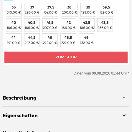
36
37
37,5
38
39
39,5
310,00 €
296,00 €
84,00 €
200,00 €
129,00 €
129,00 €
40
40,5
41,5
42
42,5
43,5
186,00 €
186,00 €
297,00 €
186,00 €
186,00 €
186,00 €
44
44,5
46
46,5
49
191,00 €
222,00 €
222,00 €
222,00 €
732,00 €
ZUM SHOP
Daten vom 09.08.2026 01:44 Uhr *
Beschreibung
Eigenschaften