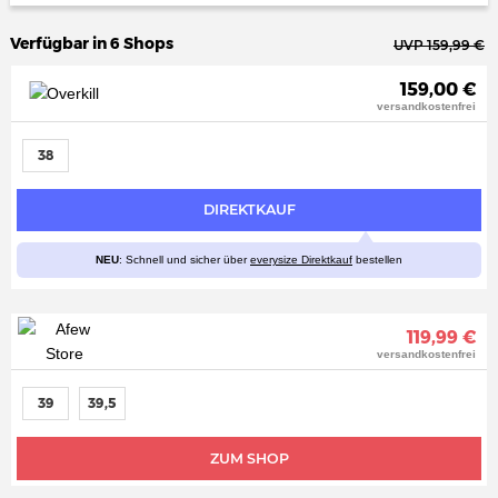
Verfügbar in 6 Shops
UVP 159,99 €
159,00 €
versandkostenfrei
38
DIREKTKAUF
NEU
: Schnell und sicher über
everysize Direktkauf
bestellen
119,99 €
versandkostenfrei
39
39,5
ZUM SHOP