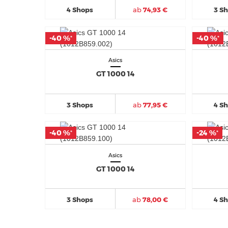
4 Shops
ab
74,93 €
3 S
-40 %
-40 %
-40 %
-40 %
*
*
*
*
Asics
GT 1000 14
3 Shops
ab
77,95 €
4 S
-40 %
-40 %
-24 %
-24 %
*
*
*
*
Asics
GT 1000 14
3 Shops
ab
78,00 €
4 S