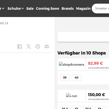
r
Schuhe
Sale
Coming Soon
Brands
Magazin
000 14
Verfügbar in 10 Shops
82,99 €
versandkostenfre
39
40
130,00 €
versandkostenfre
35,5
37
37,5
38