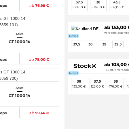
37,5
38
43,5
hops
ab
76,99 €
108,00 €
106,00 €
107,00 €
ab 133,00 
versandkostenfre
Asics
Resell
GT 1000 14
37,5
38
39
39,5
hops
ab
78,00 €
ab 103,00 
+10,95 € Versand
Resell
36
37,5
38
135,00 €
128,00 €
176,00 €
Asics
GT 1000 14
hops
ab
99,44 €