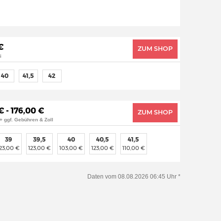
€
ZUM SHOP
i
40
41,5
42
€ - 176,00 €
ZUM SHOP
+ ggf. Gebühren & Zoll
39
39,5
40
40,5
41,5
123,00 €
123,00 €
103,00 €
123,00 €
110,00 €
Daten vom 08.08.2026 06:45 Uhr *