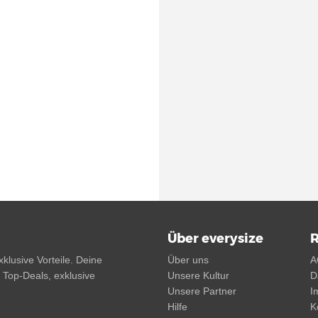
Über everysize
R
klusive Vorteile. Deine
Über uns
A
, Top-Deals, exklusive
Unsere Kultur
D
Unsere Partner
I
Hilfe
K