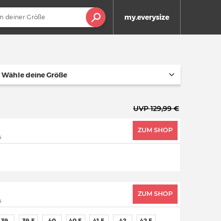
my.everysize
Wähle deine Größe
UVP 129,99 €
ZUM SHOP
i
ZUM SHOP
i
39
39,5
40
40,5
41,5
42
42,5