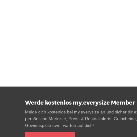
Werde kostenlos my.everysize Member
Melde dich kostenlos bei my.everysize an und sicher dir ex
persönliche Merkliste, Preis- & Restockalerts, Gutscheine
Gewinnspiele uvm. warten auf dich!