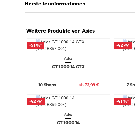
Herstellerinformationen
Weitere Produkte von
Asics
-51 %
-51 %
-42 %
-42 %
*
*
*
*
Asics
GT 1000 14 GTX
10 Shops
ab
72,99 €
7 S
-42 %
-42 %
-41 %
-41 %
*
*
*
*
Asics
GT 1000 14