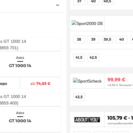
37
40
40,5
38
39
39,5
40
41,5
42,5
Asics
GT 1000 14
99,99 €
hops
ab
74,93 €
+4,50 € Versand 
43,5
Asics
105,79 € - 
GT 1000 14
versandkostenfre