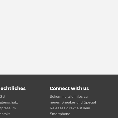
echtliches
Connect with us
GB
Bekomme alle Infos zu
atenschutz
neuen Sneaker und Special
mpressum
Releases direkt auf dein
ontakt
Smartphone.