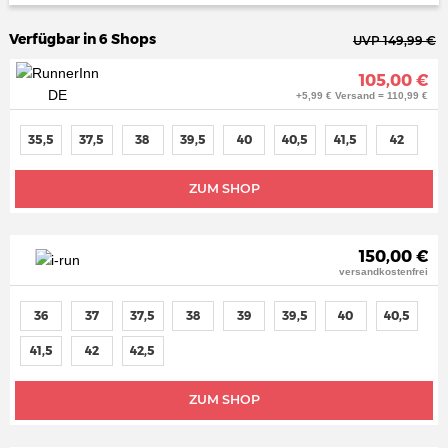
Verfügbar in 6 Shops
UVP 149,99 €
105,00 €
+5,99 € Versand = 110,99 €
35,5
37,5
38
39,5
40
40,5
41,5
42
ZUM SHOP
150,00 €
versandkostenfrei
36
37
37,5
38
39
39,5
40
40,5
41,5
42
42,5
ZUM SHOP