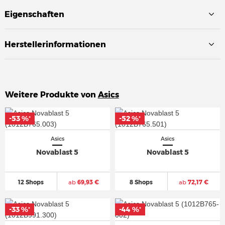
Eigenschaften
Herstellerinformationen
Weitere Produkte von
Asics
-53 %
-53 %
-52 %
-52 %
*
*
*
*
Asics
Asics
Novablast 5
Novablast 5
12 Shops
ab
69,93 €
8 Shops
ab
72,17 €
-33 %
-33 %
-44 %
-44 %
*
*
*
*