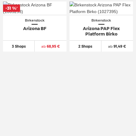
-31 %
-31 %
*
*
Birkenstock
Birkenstock
Arizona BF
Arizona PAP Flex
Platform Birko
3 Shops
ab
68,95 €
2 Shops
ab
91,49 €