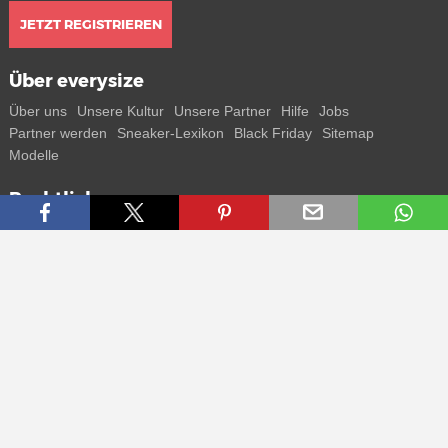
JETZT REGISTRIEREN
Über everysize
Über uns
Unsere Kultur
Unsere Partner
Hilfe
Jobs
Partner werden
Sneaker-Lexikon
Black Friday
Sitemap
Modelle
Rechtliches
AGB
Datenschutz
Impressum
Kontakt
Connect with us
Bekomme alle Infos zu neuen Sneaker und Special Releases direkt
auf dein Smartphone.