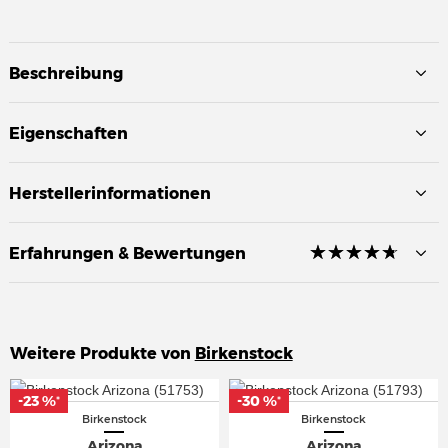
Beschreibung
Eigenschaften
Herstellerinformationen
☆
★
☆
★
☆
★
☆
★
☆
★
Erfahrungen & Bewertungen
Weitere Produkte von
Birkenstock
-23 %
-23 %
-30 %
-30 %
*
*
*
*
Birkenstock
Birkenstock
Arizona
Arizona