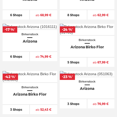
6 Shops
ab
68,99 €
8 Shops
ab
62,99 €
-17 %
-17 %
-24 %
-24 %
*
*
*
*
Birkenstock
Birkenstock
Arizona
Arizona Birko Flor
6 Shops
ab
74,99 €
5 Shops
ab
67,99 €
-42 %
-42 %
-23 %
-23 %
*
*
*
*
Birkenstock
Birkenstock
Arizona
Arizona Birko Flor
3 Shops
ab
76,99 €
3 Shops
ab
52,43 €