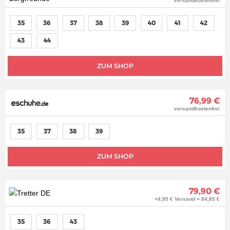
versandkostenfrei
35
36
37
38
39
40
41
42
43
44
ZUM SHOP
76,99 €
versandkostenfrei
35
37
38
39
ZUM SHOP
79,90 €
+4,95 € Versand = 84,85 €
35
36
43