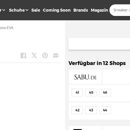
r
Schuhe
Sale
Coming Soon
Brands
Magazin
zona EVA
Verfügbar in 12 Shops
41
45
46
42
43
44