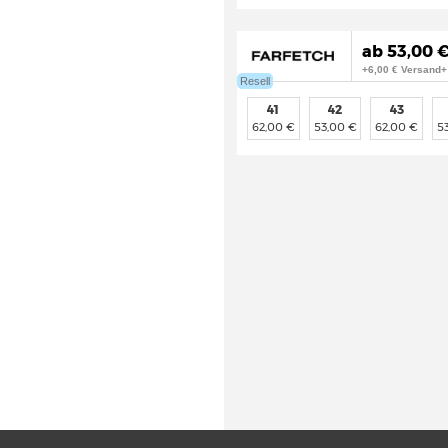
ab 53,00 €
+6,00 € Versand+
Resell
41
42
43
62,00 €
53,00 €
62,00 €
5