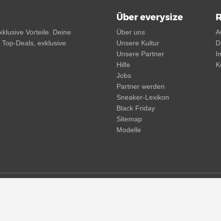
Über everysize
R
klusive Vorteile. Deine
Über uns
A
, Top-Deals, exklusive
Unsere Kultur
D
Unsere Partner
I
Hilfe
K
Jobs
Partner werden
Sneaker-Lexikon
Black Friday
Sitemap
Modelle
d. Streichpreise oder prozentuale Rabatte beziehen sich immer auf den
und -kosten möglich
(mehr Infos)
.
© 2015 - 2026 everysize. All rights reserved.