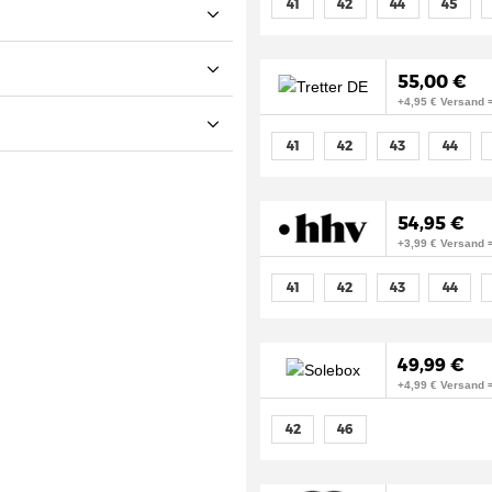
41
42
44
45
55,00 €
+4,95 € Versand 
41
42
43
44
54,95 €
+3,99 € Versand 
41
42
43
44
49,99 €
+4,99 € Versand 
42
46