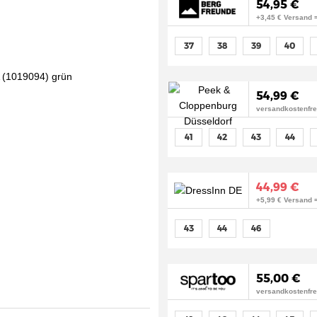
54,95 €
+3,45 € Versand 
37
38
39
40
54,99 €
versandkostenfre
41
42
43
44
44,99 €
+5,99 € Versand 
43
44
46
55,00 €
versandkostenfre