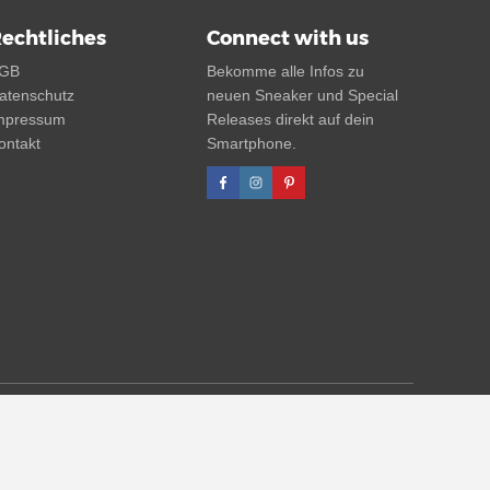
echtliches
Connect with us
GB
Bekomme alle Infos zu
atenschutz
neuen Sneaker und Special
mpressum
Releases direkt auf dein
ontakt
Smartphone.
 UVP. Zwischenzeitliche Änderungen von Preisen, Lieferzeit