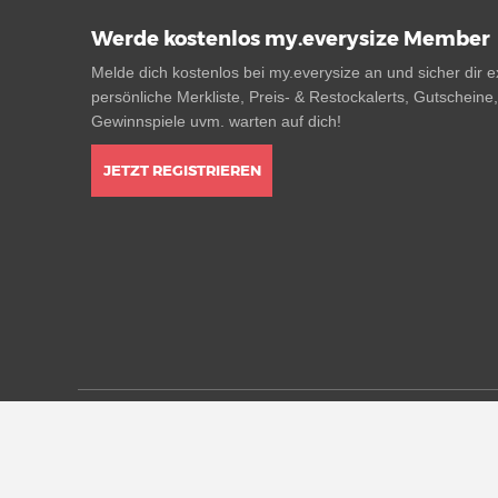
Werde kostenlos my.everysize Member
Melde dich kostenlos bei my.everysize an und sicher dir ex
persönliche Merkliste, Preis- & Restockalerts, Gutscheine
Gewinnspiele uvm. warten auf dich!
JETZT REGISTRIEREN
* Alle Preisangaben in Euro inkl. MwSt, ggf. zzgl. Versan