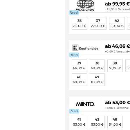
ab 99,95 €
+15,95 € Versand
Resell
36
37
42
221,00 €
226,00 €
110,00 €
ab 46,06 €
+0,00 € Versand+
Resell
37
38
39
46,00 €
68,00 €
71,00 €
5
46
47
69,00 €
113,00 €
ab 53,00 €
+4,95 € Versand+
Resell
41
43
46
53,00 €
53,00 €
54,00 €