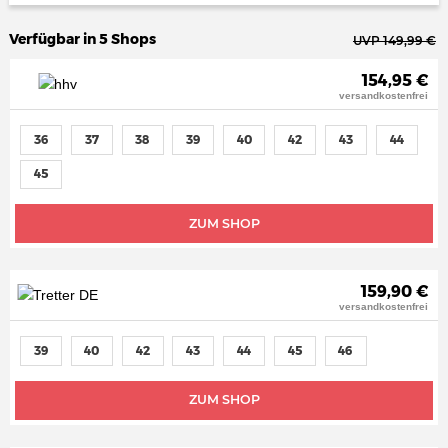
Verfügbar in 5 Shops
UVP 149,99 €
154,95 €
versandkostenfrei
36
37
38
39
40
42
43
44
45
ZUM SHOP
159,90 €
versandkostenfrei
39
40
42
43
44
45
46
ZUM SHOP