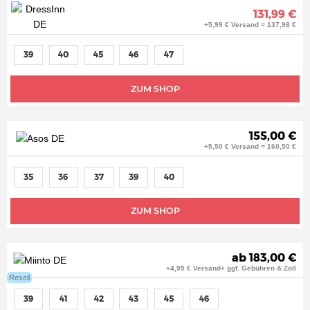
131,99 €
+5,99 € Versand = 137,98 €
39
40
45
46
47
ZUM SHOP
155,00 €
+5,50 € Versand = 160,50 €
35
36
37
39
40
ZUM SHOP
ab 183,00 €
+4,95 € Versand+ ggf. Gebühren & Zoll
Resell
39
41
42
43
45
46