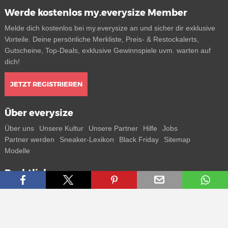
Werde kostenlos my.everysize Member
Melde dich kostenlos bei my.everysize an und sicher dir exklusive
Vorteile. Deine persönliche Merkliste, Preis- & Restockalerts,
Gutscheine, Top-Deals, exklusive Gewinnspiele uvm. warten auf
dich!
JETZT REGISTRIEREN
Über everysize
Über uns
Unsere Kultur
Unsere Partner
Hilfe
Jobs
Partner werden
Sneaker-Lexikon
Black Friday
Sitemap
Modelle
Rechtliches
AGB
Datenschutz
Impressum
Kontakt
Connect with us
Bekomme alle Infos zu neuen Sneaker und Special Releases direkt