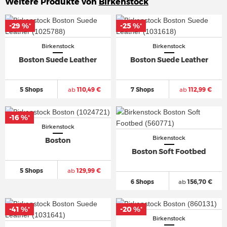
Weitere Produkte von
Birkenstock
-29 %
-29 %
-25 %
-25 %
*
*
*
*
Birkenstock
Birkenstock
Boston Suede Leather
Boston Suede Leather
5 Shops
ab
110,49 €
7 Shops
ab
112,99 €
-16 %
-16 %
*
*
Birkenstock
Birkenstock
Boston
Boston Soft Footbed
5 Shops
ab
129,99 €
6 Shops
ab
156,70 €
-41 %
-41 %
-20 %
-20 %
*
*
*
*
Birkenstock