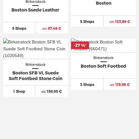
Birkenstock
Boston
Boston Suede Leather
5 Shops
ab
123,99 €
5 Shops
ab
97,49 €
-27 %
-27 %
*
*
Birkenstock
Birkenstock
Boston Soft Footbed
Boston SFB VL Suede
Soft Footbed Stone Coin
3 Shops
ab
119,96 €
1 Shop
ab
159,95 €