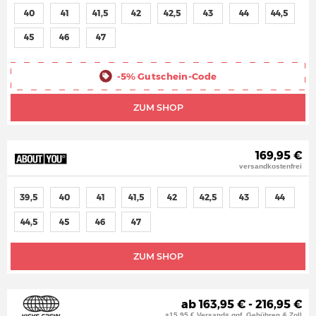
40
41
41,5
42
42,5
43
44
44,5
45
46
47
-5%
Gutschein-Code
ZUM SHOP
169,95 €
versandkostenfrei
39,5
40
41
41,5
42
42,5
43
44
44,5
45
46
47
ZUM SHOP
ab 163,95 € - 216,95 €
+15,95 € Versand+ ggf. Gebühren & Zoll