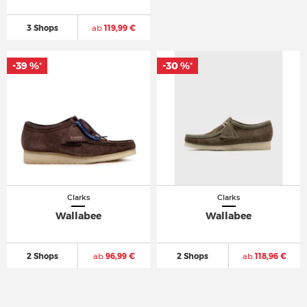
3 Shops
ab
119,99 €
-39 %
-39 %
-30 %
-30 %
*
*
*
*
Clarks
Clarks
Wallabee
Wallabee
2 Shops
ab
96,99 €
2 Shops
ab
118,96 €