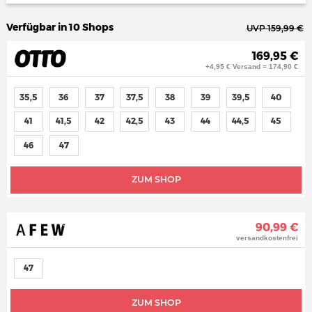
Verfügbar in 10 Shops
UVP 159,99 €
169,95 €
+4,95 € Versand = 174,90 €
35,5
36
37
37,5
38
39
39,5
40
41
41,5
42
42,5
43
44
44,5
45
46
47
ZUM SHOP
90,99 €
versandkostenfrei
47
ZUM SHOP