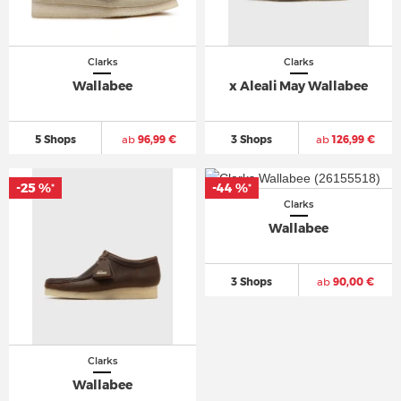
Clarks
Clarks
Wallabee
x Aleali May Wallabee
5 Shops
ab
96,99 €
3 Shops
ab
126,99 €
-25 %
-25 %
-44 %
-44 %
*
*
*
*
Clarks
Wallabee
3 Shops
ab
90,00 €
Clarks
Wallabee