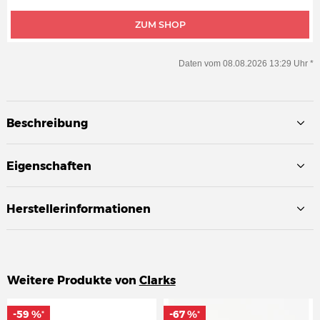
ZUM SHOP
Daten vom 08.08.2026 13:29 Uhr *
Beschreibung
Eigenschaften
Herstellerinformationen
Weitere Produkte von
Clarks
-59 %
-59 %
-67 %
-67 %
*
*
*
*