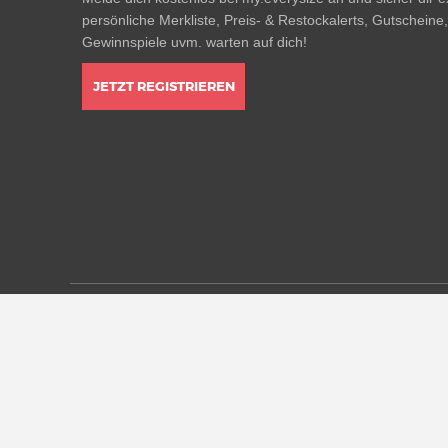
persönliche Merkliste, Preis- & Restockalerts, Gutscheine
Gewinnspiele uvm. warten auf dich!
JETZT REGISTRIEREN
* Alle Preisangaben in Euro inkl. MwSt, ggf. zzgl. Versan