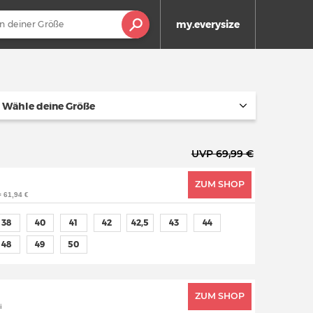
my.everysize
Wähle deine Größe
UVP 69,99 €
ZUM SHOP
= 61,94 €
38
40
41
42
42,5
43
44
48
49
50
ZUM SHOP
i