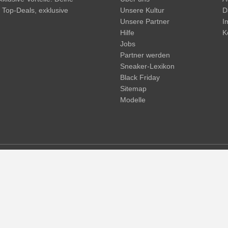
, Top-Deals, exklusive
Unsere Kultur
D
Unsere Partner
I
Hilfe
K
Jobs
Partner werden
Sneaker-Lexikon
Black Friday
Sitemap
Modelle
d. Streichpreise oder prozentuale Rabatte beziehen sich immer auf den
und -kosten möglich
(mehr Infos)
.
© 2015 - 2026 everysize. All rights reserved.