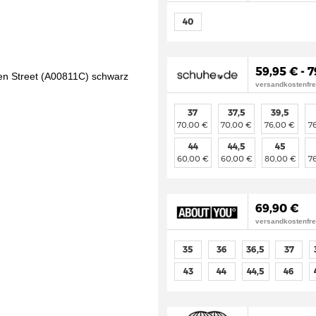
40
59,95 € - 
versandkostenfre
37
37,5
39,5
70,00 €
70,00 €
76,00 €
7
44
44,5
45
60,00 €
60,00 €
80,00 €
7
69,90 €
versandkostenfre
35
36
36,5
37
43
44
44,5
46