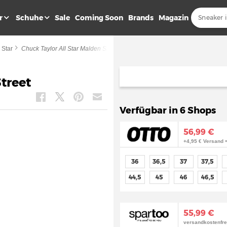
r
Schuhe
Sale
Coming Soon
Brands
Magazin
 Star
Chuck Taylor All Star Malden Street
Street
Verfügbar in 6 Shops
56,99 €
+4,95 € Versand 
36
36,5
37
37,5
44,5
45
46
46,5
55,99 €
versandkostenfre