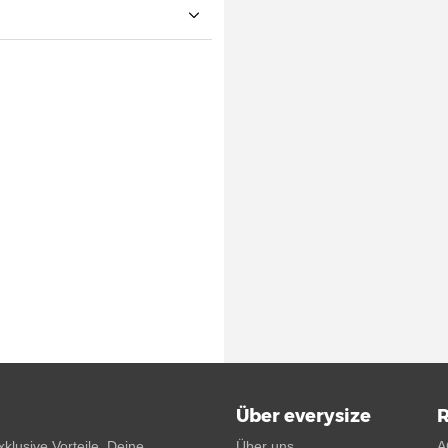
Über everysize
R
klusive Vorteile. Deine
Über uns
A