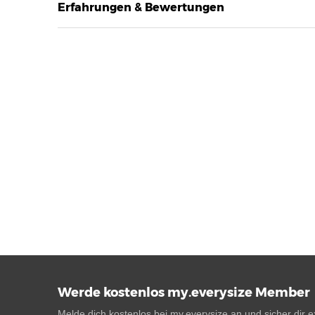
Erfahrungen & Bewertungen
Werde kostenlos my.everysize Member
Melde dich kostenlos bei my.everysize an und sicher dir ex