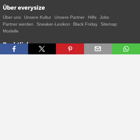
Über everysize
Über uns
Unsere Kultur
Unsere Partner
Hilfe
Jobs
Partner werden
Sneaker-Lexikon
Black Friday
Sitemap
Modelle
Rechtliches
AGB
Datenschutz
Impressum
Kontakt
Connect with us
Bekomme alle Infos zu neuen Sneaker und Special Releases direkt
auf dein Smartphone.
* Alle Preisangaben in Euro inkl. MwSt, ggf. zzgl. Versand.