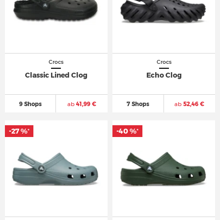
Crocs
Crocs
Classic Lined Clog
Echo Clog
9 Shops
ab
41,99 €
7 Shops
ab
52,46 €
-27 %
-27 %
-40 %
-40 %
*
*
*
*