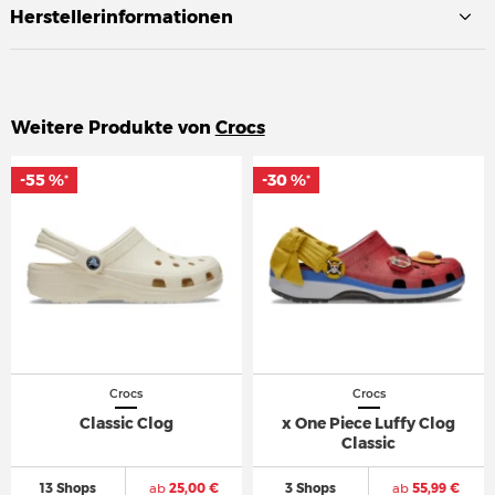
Herstellerinformationen
Weitere Produkte von
Crocs
-55 %
-55 %
-30 %
-30 %
*
*
*
*
Crocs
Crocs
Classic Clog
x One Piece Luffy Clog
Classic
13 Shops
ab
25,00 €
3 Shops
ab
55,99 €