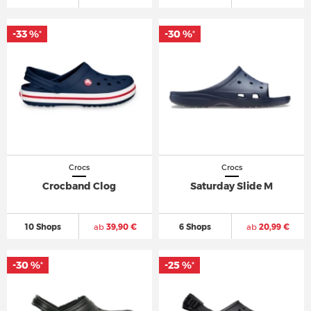
-33 %
-33 %
-30 %
-30 %
*
*
*
*
Crocs
Crocs
Crocband Clog
Saturday Slide M
10 Shops
ab
39,90 €
6 Shops
ab
20,99 €
-30 %
-30 %
-25 %
-25 %
*
*
*
*