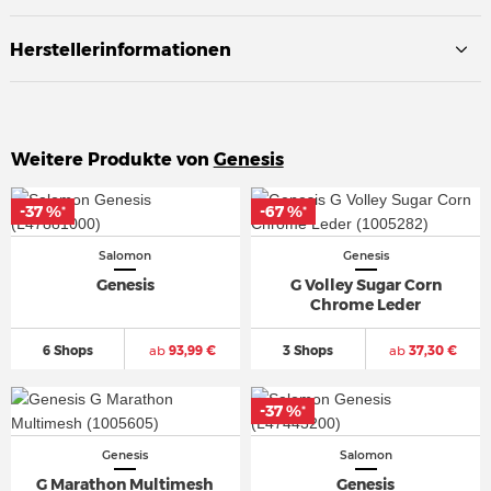
Herstellerinformationen
Weitere Produkte von
Genesis
-37 %
-37 %
-67 %
-67 %
*
*
*
*
Salomon
Genesis
Genesis
G Volley Sugar Corn
Chrome Leder
6 Shops
ab
93,99 €
3 Shops
ab
37,30 €
-37 %
-37 %
*
*
Genesis
Salomon
G Marathon Multimesh
Genesis