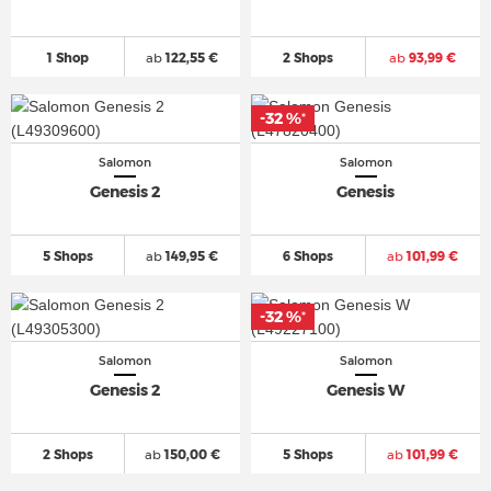
1 Shop
ab
122,55 €
2 Shops
ab
93,99 €
-32 %
-32 %
*
*
Salomon
Salomon
Genesis 2
Genesis
5 Shops
ab
149,95 €
6 Shops
ab
101,99 €
-32 %
-32 %
*
*
Salomon
Salomon
Genesis 2
Genesis W
2 Shops
ab
150,00 €
5 Shops
ab
101,99 €