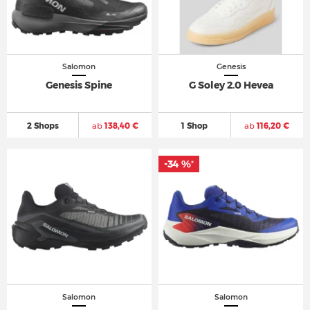
Salomon
Genesis
Genesis Spine
G Soley 2.0 Hevea
2 Shops
ab
138,40 €
1 Shop
ab
116,20 €
-34 %
-34 %
*
*
Salomon
Salomon