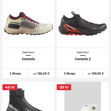
Salomon
Salomon
Genesis
Genesis 2
2 Shops
ab
186,20 €
3 Shops
ab
199,95 €
-45 %
-45 %
-23 %
-23 %
*
*
*
*