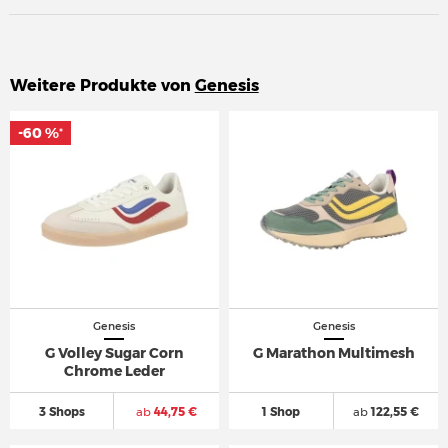
Weitere Produkte von
Genesis
-60 %
-60 %
*
*
Genesis
Genesis
G Volley Sugar Corn
G Marathon Multimesh
Chrome Leder
3 Shops
ab
44,75 €
1 Shop
ab
122,55 €