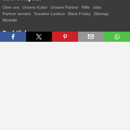
Über uns
Unsere Kultur
Unsere Partner
Hilfe
Jobs
Partner werden
Sneaker-Lexikon
Black Friday
Sitemap
Modelle
Rechtliches
AGB
Datenschutz
Impressum
Kontakt
Connect with us
Bekomme alle Infos zu neuen Sneaker und Special Releases direkt
auf dein Smartphone.
* Alle Preisangaben in Euro inkl. MwSt, ggf. zzgl. Versand.
Streichpreise oder prozentuale Rabatte beziehen sich immer auf den