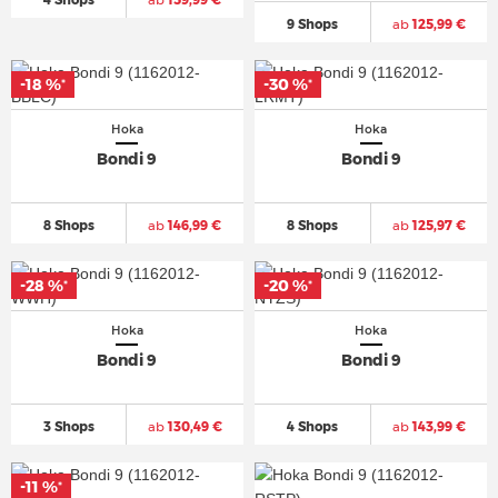
9 Shops
ab
125,99 €
-18 %
-18 %
-30 %
-30 %
*
*
*
*
Hoka
Hoka
Bondi 9
Bondi 9
8 Shops
ab
146,99 €
8 Shops
ab
125,97 €
-28 %
-28 %
-20 %
-20 %
*
*
*
*
Hoka
Hoka
Bondi 9
Bondi 9
3 Shops
ab
130,49 €
4 Shops
ab
143,99 €
-11 %
-11 %
*
*