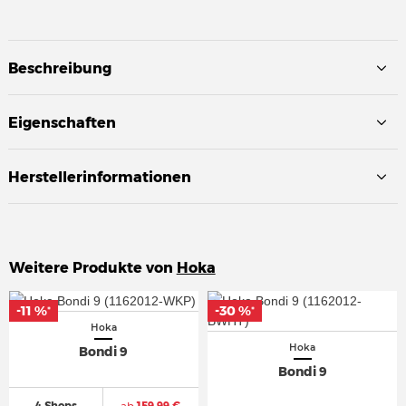
Beschreibung
Eigenschaften
Herstellerinformationen
Weitere Produkte von
Hoka
-11 %
-11 %
-30 %
-30 %
*
*
*
*
Hoka
Hoka
Bondi 9
Bondi 9
4 Shops
ab
159,99 €