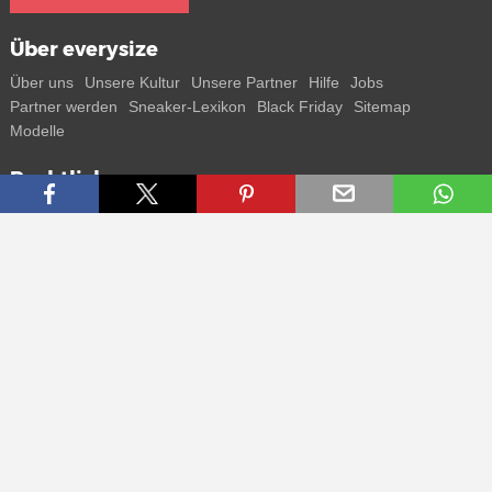
Über everysize
Über uns
Unsere Kultur
Unsere Partner
Hilfe
Jobs
Partner werden
Sneaker-Lexikon
Black Friday
Sitemap
Modelle
Rechtliches
AGB
Datenschutz
Impressum
Kontakt
Connect with us
Bekomme alle Infos zu neuen Sneaker und Special Releases direkt
auf dein Smartphone.