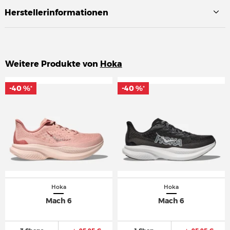
Herstellerinformationen
Weitere Produkte von
Hoka
-40 %
-40 %
-40 %
-40 %
*
*
*
*
Hoka
Hoka
Mach 6
Mach 6