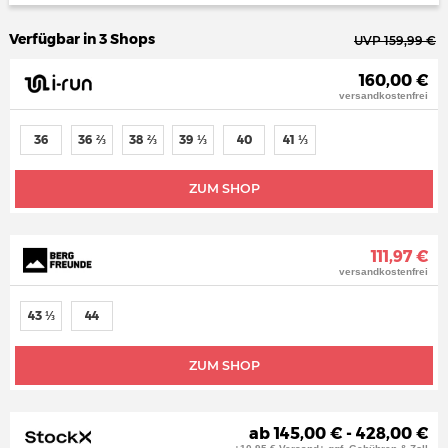
Verfügbar in 3 Shops
UVP 159,99 €
160,00 €
versandkostenfrei
36
36 ⅔
38 ⅔
39 ⅓
40
41 ⅓
ZUM SHOP
111,97 €
versandkostenfrei
43 ⅓
44
ZUM SHOP
ab 145,00 € - 428,00 €