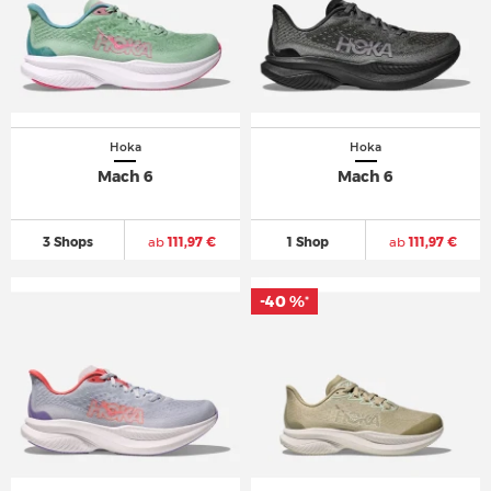
Hoka
Hoka
Mach 6
Mach 6
3 Shops
ab
111,97 €
1 Shop
ab
111,97 €
-40 %
-40 %
*
*