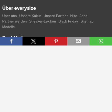
Über everysize
Über uns
Unsere Kultur
Unsere Partner
Hilfe
Jobs
Partner werden
Sneaker-Lexikon
Black Friday
Sitemap
Modelle
Rechtliches
AGB
Datenschutz
Impressum
Kontakt
Connect with us
Bekomme alle Infos zu neuen Sneaker und Special Releases direkt
auf dein Smartphone.