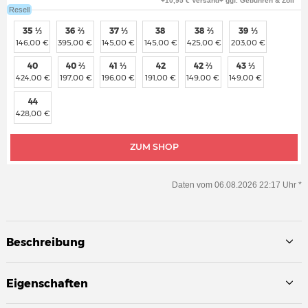
+10,95 € Versand+ ggf. Gebühren & Zoll
Resell
35 ⅓
36 ⅔
37 ⅓
38
38 ⅔
39 ⅓
146,00 €
395,00 €
145,00 €
145,00 €
425,00 €
203,00 €
40
40 ⅔
41 ⅓
42
42 ⅔
43 ⅓
424,00 €
197,00 €
196,00 €
191,00 €
149,00 €
149,00 €
44
428,00 €
ZUM SHOP
Daten vom 06.08.2026 22:17 Uhr *
Beschreibung
Eigenschaften