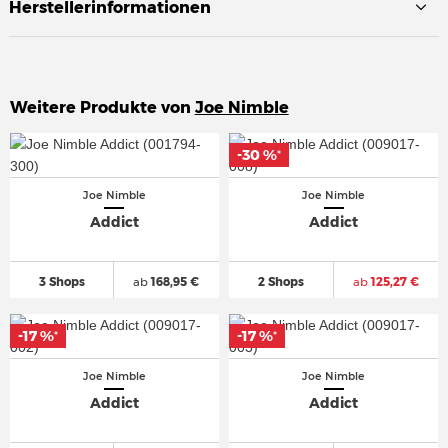
Herstellerinformationen
Weitere Produkte von
Joe Nimble
-30 %
-30 %
*
*
Joe Nimble
Joe Nimble
Addict
Addict
3 Shops
ab
168,95 €
2 Shops
ab
125,27 €
-17 %
-17 %
-17 %
-17 %
*
*
*
*
Joe Nimble
Joe Nimble
Addict
Addict