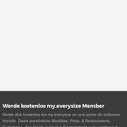
Werde kostenlos my.everysize Member
Melde dich kostenlos bei my.everysize an und sicher dir exklusive
Vorteile. Deine persönliche Merkliste, Preis- & Restockalerts,