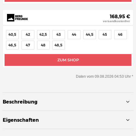
168,95 €
versandkostenfrei
40,5
42
42,5
43
44
44,5
45
46
46,5
47
48
48,5
ZUM SHOP
Daten vom 09.08.2026 04:53 Uhr *
Beschreibung
Eigenschaften