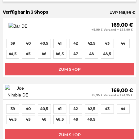
Verfügbar in 3 Shops
UVP 168,99 €
169,00 €
+5,90 € Versand = 174,90 €
39
40
40,5
41
42
42,5
43
44
44,5
45
46
46,5
47
48
48,5
ZUM SHOP
169,00 €
+5,95 € Versand = 174,95 €
39
40
40,5
41
42
42,5
43
44
44,5
45
46
46,5
48
48,5
ZUM SHOP