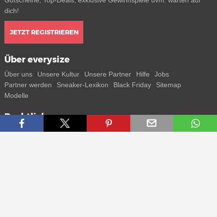
Gutscheine, Top-Deals, exklusive Gewinnspiele uvm. warten auf
dich!
JETZT REGISTRIEREN
Über everysize
Über uns
Unsere Kultur
Unsere Partner
Hilfe
Jobs
Partner werden
Sneaker-Lexikon
Black Friday
Sitemap
Modelle
Rechtliches
AGB
Datenschutz
Impressum
Kontakt
Connect with us
Bekomme alle Infos zu neuen Sneaker und Special Releases direkt
auf dein Smartphone.