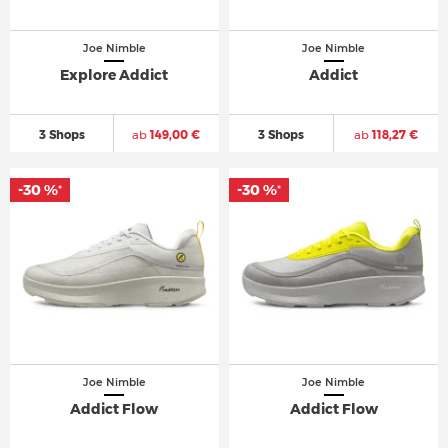
Joe Nimble
Joe Nimble
Explore Addict
Addict
3 Shops
ab
149,00 €
3 Shops
ab
118,27 €
-30 %
-30 %
-30 %
-30 %
*
*
*
*
Joe Nimble
Joe Nimble
Addict Flow
Addict Flow