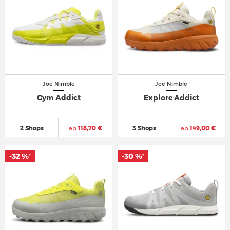
Joe Nimble
Joe Nimble
Gym Addict
Explore Addict
2 Shops
ab
118,70 €
3 Shops
ab
149,00 €
-32 %
-32 %
-30 %
-30 %
*
*
*
*