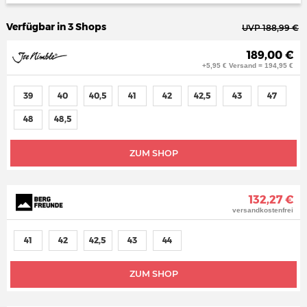
Verfügbar in 3 Shops
UVP 188,99 €
189,00 €
+5,95 € Versand = 194,95 €
39
40
40,5
41
42
42,5
43
47
48
48,5
ZUM SHOP
132,27 €
versandkostenfrei
41
42
42,5
43
44
ZUM SHOP