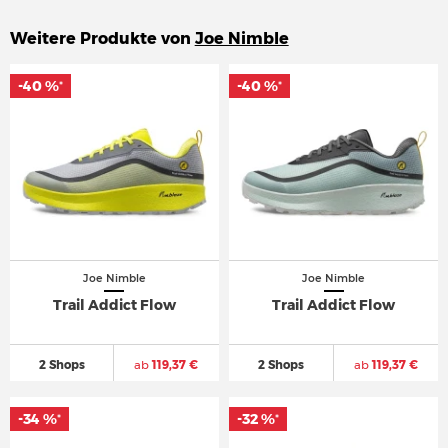
Weitere Produkte von
Joe Nimble
-40 %
-40 %
-40 %
-40 %
*
*
*
*
Joe Nimble
Joe Nimble
Trail Addict Flow
Trail Addict Flow
2 Shops
ab
119,37 €
2 Shops
ab
119,37 €
-34 %
-34 %
-32 %
-32 %
*
*
*
*