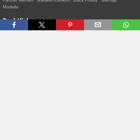
Partner werden
Sneaker-Lexikon
Black Friday
Sitemap
Modelle
Rechtliches
AGB
Datenschutz
Impressum
Kontakt
Connect with us
Bekomme alle Infos zu neuen Sneaker und Special Releases direkt
auf dein Smartphone.
* Alle Preisangaben in Euro inkl. MwSt, ggf. zzgl. Versand.
Streichpreise oder prozentuale Rabatte beziehen sich immer auf den
UVP. Zwischenzeitliche Änderungen von Preisen, Lieferzeit und -
kosten möglich
(mehr Infos)
.