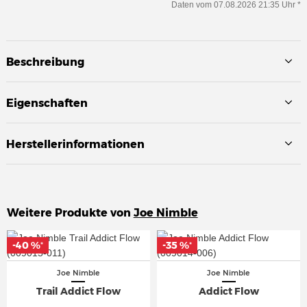
Daten vom 07.08.2026 21:35 Uhr *
Beschreibung
Eigenschaften
Herstellerinformationen
Weitere Produkte von
Joe Nimble
-40 %
-40 %
-35 %
-35 %
*
*
*
*
Joe Nimble
Joe Nimble
Trail Addict Flow
Addict Flow