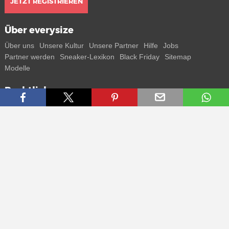
JETZT REGISTRIEREN
Über everysize
Über uns
Unsere Kultur
Unsere Partner
Hilfe
Jobs
Partner werden
Sneaker-Lexikon
Black Friday
Sitemap
Modelle
Rechtliches
AGB
Datenschutz
Impressum
Kontakt
Connect with us
Bekomme alle Infos zu neuen Sneaker und Special Releases direkt
auf dein Smartphone.