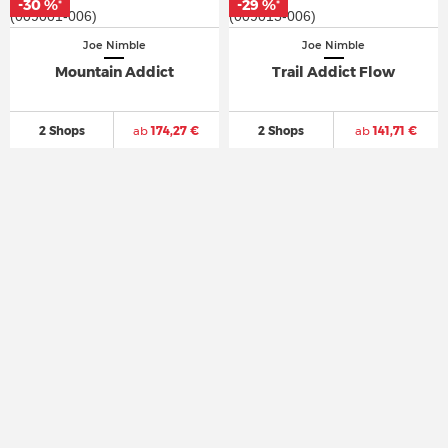
-30 %
-30 %
-29 %
-29 %
*
*
*
*
Joe Nimble
Joe Nimble
Mountain Addict
Trail Addict Flow
2 Shops
ab
174,27 €
2 Shops
ab
141,71 €