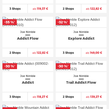
3 Shops
ab
119,37 €
2 Shops
ab
122,82 €
-35 %
-35 %
-32 %
-32 %
*
*
*
*
Joe Nimble
Joe Nimble
Addict Flow
Explore Addict
2 Shops
ab
122,82 €
3 Shops
ab
149,00 €
-30 %
-30 %
-30 %
-30 %
*
*
*
*
Joe Nimble
Joe Nimble
Addict
Trail Addict Flow
3 Shops
ab
118,27 €
2 Shops
ab
139,27 €