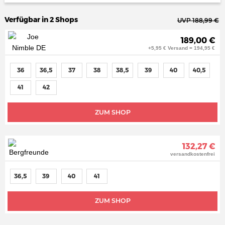
Verfügbar in 2 Shops
UVP 188,99 €
189,00 €
+5,95 € Versand = 194,95 €
36
36,5
37
38
38,5
39
40
40,5
41
42
ZUM SHOP
132,27 €
versandkostenfrei
36,5
39
40
41
ZUM SHOP