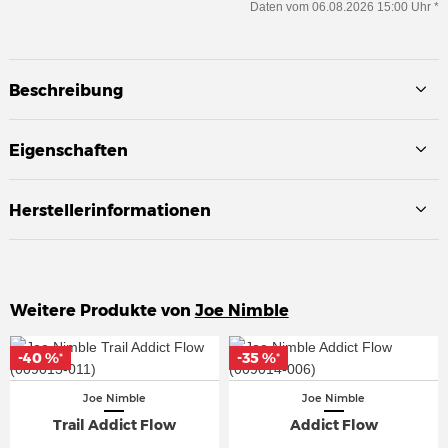
Daten vom 06.08.2026 15:00 Uhr *
Beschreibung
Eigenschaften
Herstellerinformationen
Weitere Produkte von
Joe Nimble
-40 %
-40 %
-35 %
-35 %
*
*
*
*
Joe Nimble
Joe Nimble
Trail Addict Flow
Addict Flow