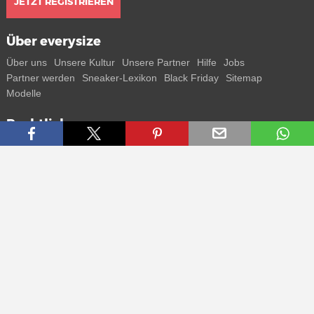
JETZT REGISTRIEREN
Über everysize
Über uns
Unsere Kultur
Unsere Partner
Hilfe
Jobs
Partner werden
Sneaker-Lexikon
Black Friday
Sitemap
Modelle
Rechtliches
AGB
Datenschutz
Impressum
Kontakt
Connect with us
Bekomme alle Infos zu neuen Sneaker und Special Releases direkt
auf dein Smartphone.