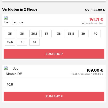
Verfügbar in 2 Shops
UVP 188,99 €
141,71 €
versandkostenfrei
35
36
36,5
37
38
38,5
39
40
40,5
41
42
ZUM SHOP
189,00 €
+5,95 € Versand = 194,95 €
40,5
ZUM SHOP