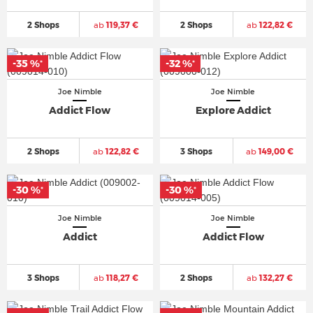
2 Shops
ab
119,37 €
2 Shops
ab
122,82 €
-35 %
-35 %
-32 %
-32 %
*
*
*
*
Joe Nimble
Joe Nimble
Addict Flow
Explore Addict
2 Shops
ab
122,82 €
3 Shops
ab
149,00 €
-30 %
-30 %
-30 %
-30 %
*
*
*
*
Joe Nimble
Joe Nimble
Addict
Addict Flow
3 Shops
ab
118,27 €
2 Shops
ab
132,27 €