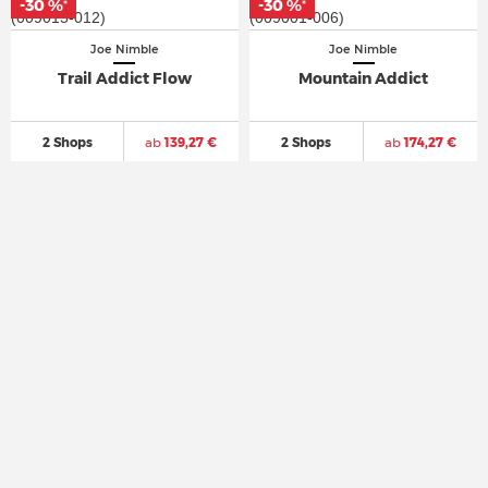
-30 %
-30 %
-30 %
-30 %
*
*
*
*
Joe Nimble
Joe Nimble
Trail Addict Flow
Mountain Addict
2 Shops
ab
139,27 €
2 Shops
ab
174,27 €