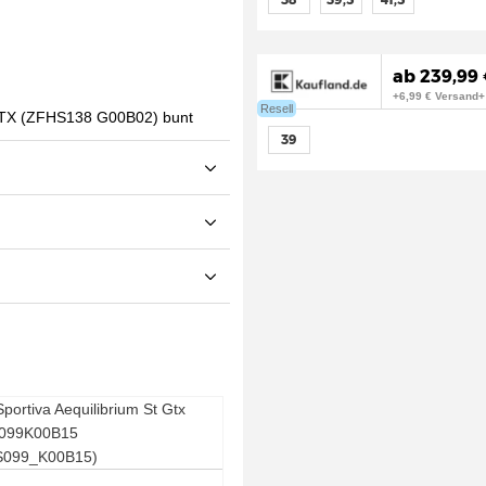
ab 239,99
+6,99 € Versand+
Resell
39