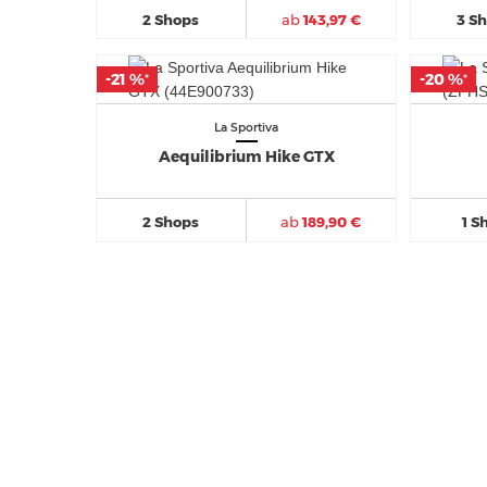
2 Shops
ab
143,97 €
3 S
-21 %
-21 %
-20 %
-20 %
*
*
*
*
La Sportiva
Aequilibrium Hike GTX
2 Shops
ab
189,90 €
1 S