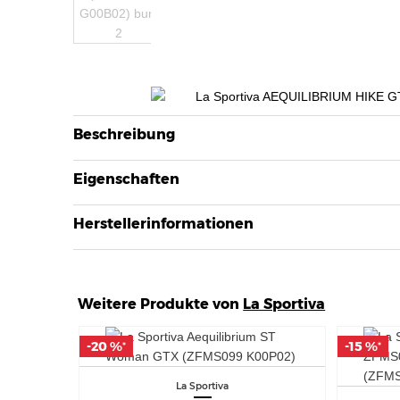
Beschreibung
Eigenschaften
Herstellerinformationen
Weitere Produkte von
La Sportiva
-20 %
-20 %
-15 %
-15 %
*
*
*
*
La Sportiva