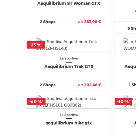
Aequilibrium ST Woman GTX
2 Shops
ab
263,96 €
3 S
-25 %
-25 %
*
*
La Sportiva
Aequilibrium Trek GTX
Aequ
2 Shops
ab
202,46 €
1 S
-40 %
-40 %
-10 %
-10 %
*
*
*
*
La Sportiva
aequilibrium hike gtx