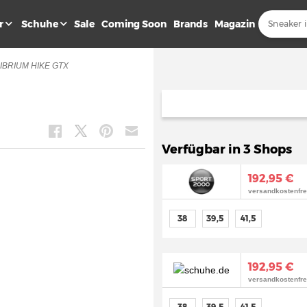
r
Schuhe
Sale
Coming Soon
Brands
Magazin
IBRIUM HIKE GTX
Verfügbar in 3 Shops
192,95 €
versandkostenfre
38
39,5
41,5
192,95 €
versandkostenfre
38
39,5
41,5