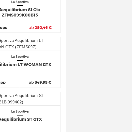
La Sportiva
Aequilibrium St Gtx
ZFMS099K00B15
hops
ab
280,46 €
La Sportiva
ilibrium LT WOMAN GTX
hop
ab
349,95 €
La Sportiva
Aequilibrium ST GTX