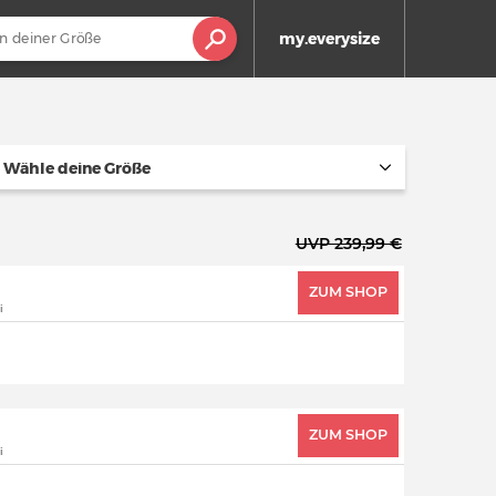
my.everysize
Wähle deine Größe
UVP 239,99 €
ZUM SHOP
i
ZUM SHOP
i