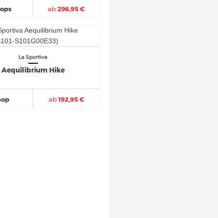
hops
ab
296,95 €
La Sportiva
Aequilibrium Hike
hop
ab
192,95 €