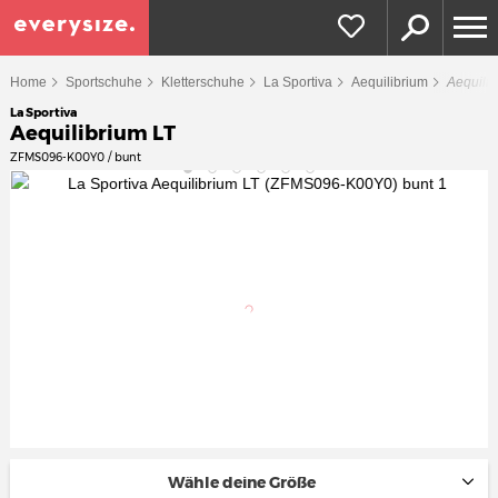
Home
Sportschuhe
Kletterschuhe
La Sportiva
Aequilibrium
Aequilib
La Sportiva
Aequilibrium LT
ZFMS096-K00Y0 / bunt
Wähle deine Größe