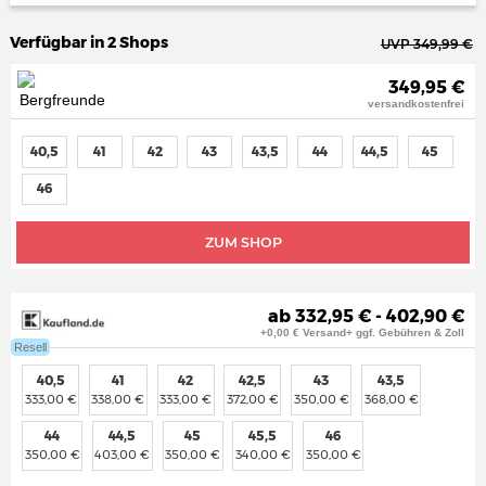
Verfügbar in 2 Shops
UVP 349,99 €
349,95 €
versandkostenfrei
40,5
41
42
43
43,5
44
44,5
45
46
ZUM SHOP
ab 332,95 € - 402,90 €
+0,00 € Versand+ ggf. Gebühren & Zoll
Resell
40,5
41
42
42,5
43
43,5
333,00 €
338,00 €
333,00 €
372,00 €
350,00 €
368,00 €
44
44,5
45
45,5
46
350,00 €
403,00 €
350,00 €
340,00 €
350,00 €