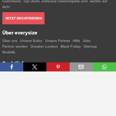
Gutscheine, Top-Deals, exklusive Gewinnspiele uvm. warten auf
dich!
JETZT REGISTRIEREN
Über everysize
Über uns
Unsere Kultur
Unsere Partner
Hilfe
Jobs
Partner werden
Sneaker-Lexikon
Black Friday
Sitemap
Modelle
Rechtliches
AGB
Datenschutz
Impressum
Kontakt
Connect with us
Bekomme alle Infos zu neuen Sneaker und Special Releases direkt
auf dein Smartphone.