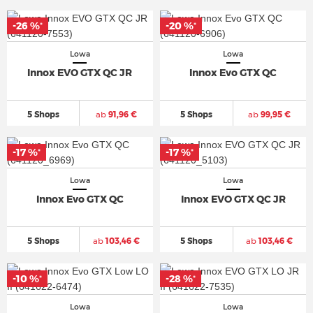
-26 %
-26 %
-20 %
-20 %
*
*
*
*
Lowa
Lowa
Innox EVO GTX QC JR
Innox Evo GTX QC
5 Shops
ab
91,96 €
5 Shops
ab
99,95 €
-17 %
-17 %
-17 %
-17 %
*
*
*
*
Lowa
Lowa
Innox Evo GTX QC
Innox EVO GTX QC JR
5 Shops
ab
103,46 €
5 Shops
ab
103,46 €
-10 %
-10 %
-28 %
-28 %
*
*
*
*
Lowa
Lowa