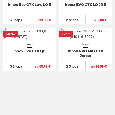
Innox Evo GTX Low LO II
Innox EVO GTX LO JR II
3 Shops
ab
99,00 €
2 Shops
ab
85,00 €
-36 %
-36 %
-17 %
-17 %
*
*
*
*
Lowa
Lowa
Innox Evo GTX QC
Innox PRO MID GTX
Junior
5 Shops
ab
80,47 €
2 Shops
ab
99,99 €