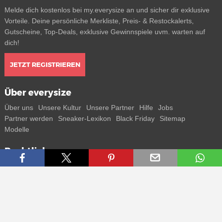
Melde dich kostenlos bei my.everysize an und sicher dir exklusive
Vorteile. Deine persönliche Merkliste, Preis- & Restockalerts,
Gutscheine, Top-Deals, exklusive Gewinnspiele uvm. warten auf
dich!
JETZT REGISTRIEREN
Über everysize
Über uns
Unsere Kultur
Unsere Partner
Hilfe
Jobs
Partner werden
Sneaker-Lexikon
Black Friday
Sitemap
Modelle
Rechtliches
AGB
Datenschutz
Impressum
Kontakt
Connect with us
Bekomme alle Infos zu neuen Sneaker und Special Releases direkt
auf dein Smartphone.