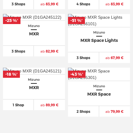
3 Shops
ab
83,99 €
4 Shops
ab
83,99 €
-25 %
-25 %
-51 %
-51 %
*
*
*
*
Mizuno
Mizuno
MXR
MXR Space Lights
3 Shops
ab
82,99 €
3 Shops
ab
67,99 €
-18 %
-18 %
-43 %
-43 %
*
*
*
*
Mizuno
Mizuno
MXR
MXR Space
1 Shop
ab
89,99 €
2 Shops
ab
79,99 €