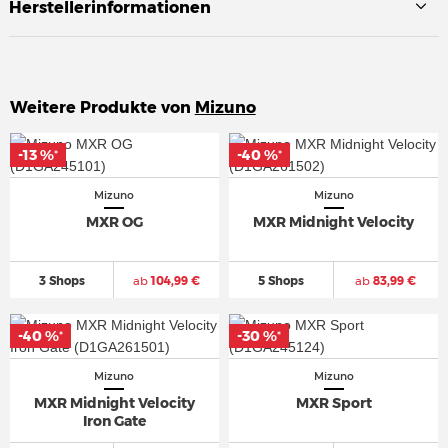
Herstellerinformationen
Weitere Produkte von
Mizuno
-13 %
-13 %
-40 %
-40 %
*
*
*
*
Mizuno
Mizuno
MXR OG
MXR Midnight Velocity
3 Shops
ab
104,99 €
5 Shops
ab
83,99 €
-40 %
-40 %
-30 %
-30 %
*
*
*
*
Mizuno
Mizuno
MXR Midnight Velocity
MXR Sport
Iron Gate