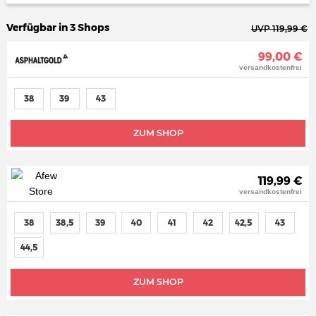
Verfügbar in 3 Shops
UVP 119,99 €
99,00 €
versandkostenfrei
38
39
43
ZUM SHOP
119,99 €
versandkostenfrei
38
38,5
39
40
41
42
42,5
43
44,5
ZUM SHOP