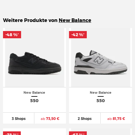
Weitere Produkte von
New Balance
-48 %
-48 %
-42 %
-42 %
*
*
*
*
New Balance
New Balance
550
550
3 Shops
ab
73,50 €
2 Shops
ab
81,75 €