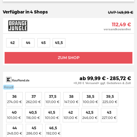
Verfügbar in 4 Shops
UVP 149,99 €
112,49 €
versandkostenfrei
42
44
45
45,5
ZUM SHOP
ab 99,99 € - 285,72 €
+0,00 € Versand+ ggf. Gebühren & Zoll
Resell
36
37
37,5
38
38,5
39,5
274,00 €
262,00 €
101,00 €
147,00 €
100,00 €
225,00 €
40
40,5
41,5
42
42,5
43
101,00 €
116,00 €
101,00 €
101,00 €
246,00 €
227,00 €
44
45
46,5
248,00 €
286,00 €
192,00 €