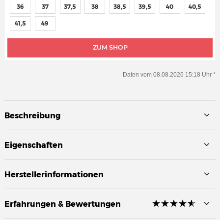
36
37
37,5
38
38,5
39,5
40
40,5
41,5
49
ZUM SHOP
Daten vom 08.08.2026 15:18 Uhr *
Beschreibung
Eigenschaften
Herstellerinformationen
☆
★
☆
★
☆
★
☆
★
☆
★
Erfahrungen & Bewertungen