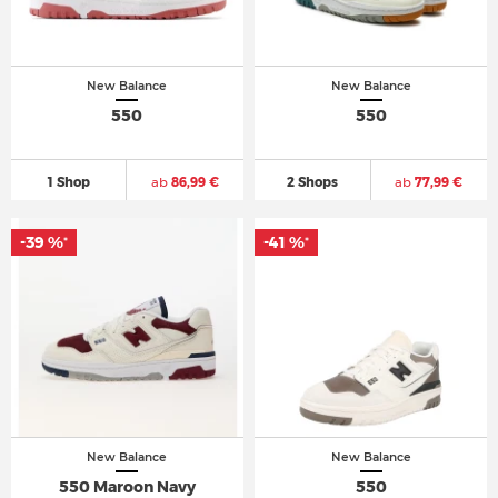
New Balance
New Balance
550
550
1 Shop
ab
86,99 €
2 Shops
ab
77,99 €
-39 %
-39 %
-41 %
-41 %
*
*
*
*
New Balance
New Balance
550 Maroon Navy
550