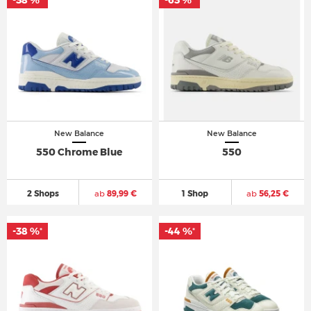
-38 %
-38 %
-63 %
-63 %
*
*
*
*
New Balance
New Balance
550 Chrome Blue
550
2 Shops
ab
89,99 €
1 Shop
ab
56,25 €
-38 %
-38 %
-44 %
-44 %
*
*
*
*