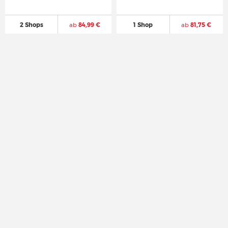
2 Shops
ab
84,99 €
1 Shop
ab
81,75 €