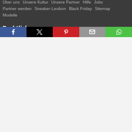
Über uns
Unsere Kultur
Unsere Partner
Hilfe
Jobs
Partner werden
Sneaker-Lexikon
Black Friday
Sitemap
Modelle
Rechtliches
AGB
Datenschutz
Impressum
Kontakt
Connect with us
Bekomme alle Infos zu neuen Sneaker und Special Releases direkt
auf dein Smartphone.
* Alle Preisangaben in Euro inkl. MwSt, ggf. zzgl. Versand.
Streichpreise oder prozentuale Rabatte beziehen sich immer auf den
UVP. Zwischenzeitliche Änderungen von Preisen, Lieferzeit und -