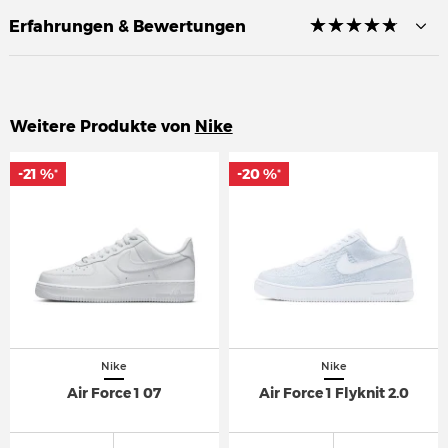
☆
★
☆
★
☆
★
☆
★
☆
★
Erfahrungen & Bewertungen
Weitere Produkte von
Nike
-21 %
-21 %
-20 %
-20 %
*
*
*
*
Nike
Nike
Air Force 1 07
Air Force 1 Flyknit 2.0