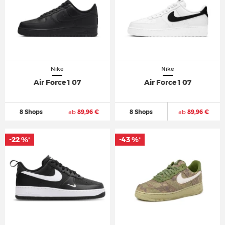
Nike
Nike
Air Force 1 07
Air Force 1 07
8 Shops
ab
89,96 €
8 Shops
ab
89,96 €
-22 %
-22 %
-43 %
-43 %
*
*
*
*