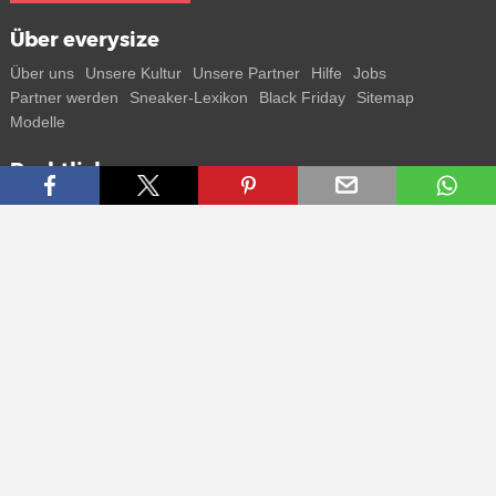
Über everysize
Über uns
Unsere Kultur
Unsere Partner
Hilfe
Jobs
Partner werden
Sneaker-Lexikon
Black Friday
Sitemap
Modelle
Rechtliches
AGB
Datenschutz
Impressum
Kontakt
Connect with us
Bekomme alle Infos zu neuen Sneaker und Special Releases direkt
auf dein Smartphone.