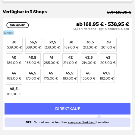
Verfügbar in 3 Shops
UVP 139,99 €
ab 168,95 € - 538,95 €
+3,95 € Versand+ ggf. Gebühren & Zoll
Resell
36
36,5
37,5
38
38,5
39
539,00 €
389,00 €
238,00 €
169,00 €
213,00 €
201,00 €
40
40,5
41
42
42,5
43
189,00 €
185,00 €
285,00 €
214,00 €
214,00 €
208,00 €
44
44,5
45
45,5
46
47,5
189,00 €
175,00 €
175,00 €
183,00 €
183,00 €
182,00 €
48,5
183,00 €
DIREKTKAUF
NEU
: Schnell und sicher über
everysize Direktkauf
bestellen