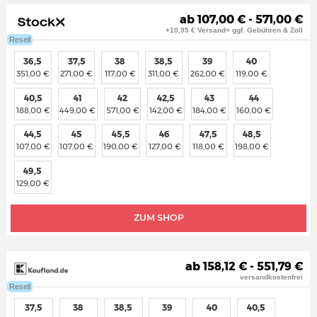
ab 107,00 € - 571,00 €
+10,95 € Versand+ ggf. Gebühren & Zoll
Resell
36,5
37,5
38
38,5
39
40
351,00 €
271,00 €
117,00 €
311,00 €
262,00 €
119,00 €
40,5
41
42
42,5
43
44
188,00 €
449,00 €
571,00 €
142,00 €
184,00 €
160,00 €
44,5
45
45,5
46
47,5
48,5
107,00 €
107,00 €
190,00 €
127,00 €
118,00 €
198,00 €
49,5
129,00 €
ZUM SHOP
ab 158,12 € - 551,79 €
versandkostenfrei
Resell
37,5
38
38,5
39
40
40,5