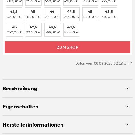
487,00 €
242,00 €
552,00 €
471,00 €
276,00 €
292,00 €
42,5
43
44
44,5
45
45,5
322,00 €
286,00 €
294,00 €
254,00 €
158,00 €
415,00 €
46
47,5
48,5
49,5
250,00 €
227,00 €
366,00 €
166,00 €
ZUM SHOP
Daten vom 06.08.2026 02:18 Uhr *
Beschreibung
Eigenschaften
Herstellerinformationen