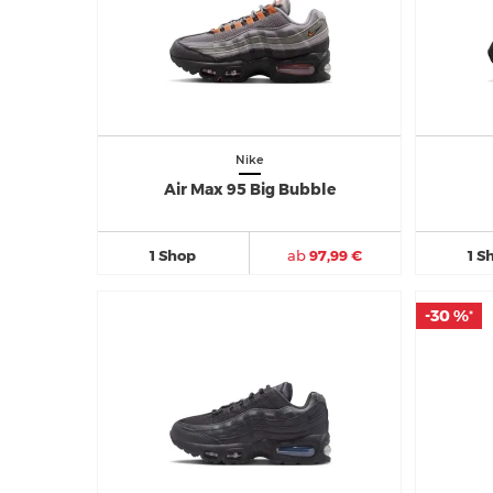
Nike
Air Max 95 Big Bubble
1 Shop
ab
97,99 €
1 S
-30 %
-30 %
*
*