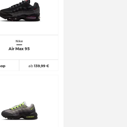
Nike
Air Max 95
hop
ab
139,99 €