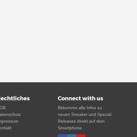
echtliches
Connect with us
GB
Bekomme alle Infos zu
atenschutz
neuen Sneaker und Special
mpressum
Releases direkt auf dein
ontakt
Smartphone.