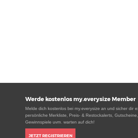
Werde kostenlos my.everysize Member
Melde dich kostenlos bei my.everysize an und sicher dir ex
persönliche Merkliste, Preis- & Restockalerts, Gutscheine
Gewinnspiele uvm. warten auf dich!
JETZT REGISTRIEREN