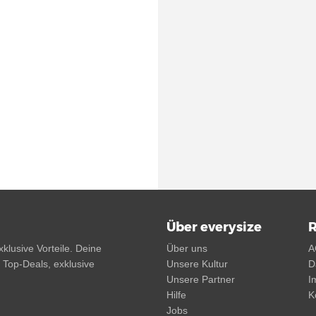
Über everysize
R
klusive Vorteile. Deine
Über uns
A
, Top-Deals, exklusive
Unsere Kultur
D
Unsere Partner
I
Hilfe
K
Jobs