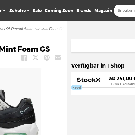
r
Schuhe
Sale
Coming Soon
Brands
Magazin
Max 95 Recraft Anthracite Mint Foam GS
e Mint Foam GS
Verfügbar in 1 Shop
ab 241,00 
+10,95 € Versand
Resell