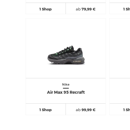
1 Shop
ab
79,99 €
1 S
Nike
Air Max 95 Recraft
1 Shop
ab
99,99 €
1 S