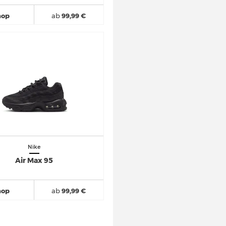
hop
ab
99,99 €
Nike
Air Max 95
hop
ab
99,99 €