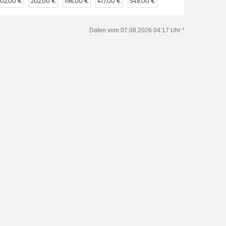
202,00 €
202,00 €
196,00 €
417,00 €
548,00 €
Daten vom 07.08.2026 04:17 Uhr *