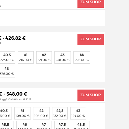
ZUM SHOP
i
€ - 426,82 €
ZUM SHOP
i
40,5
41
42
43
44
223,00 €
216,00 €
221,00 €
238,00 €
296,00 €
46
376,00 €
€ - 548,00 €
ZUM SHOP
+ ggf. Gebühren & Zoll
40,5
41
42
42,5
43
13,00 €
109,00 €
104,00 €
132,00 €
124,00 €
45,5
46
47
47,5
48,5