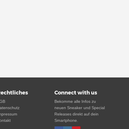
echtliches
Connect with us
GB
Bekomme alle Infos zu
atenschutz
neuen Sneaker und Special
mpressum
Releases direkt auf dein
ontakt
Smartphone.