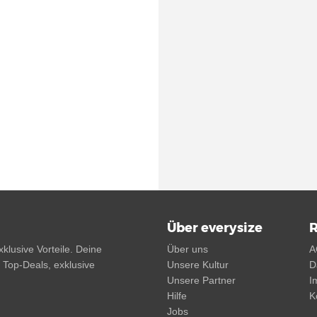
Über everysize
R
klusive Vorteile. Deine
Über uns
A
, Top-Deals, exklusive
Unsere Kultur
D
Unsere Partner
I
Hilfe
K
Jobs