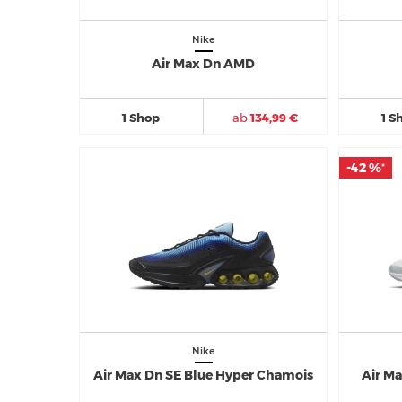
Nike
Air Max Dn AMD
1 Shop
ab
134,99 €
1 S
-42 %
-42 %
*
*
Nike
Air Max Dn SE Blue Hyper Chamois
Air Ma