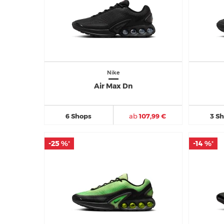
Nike
Air Max Dn
6 Shops
ab
107,99 €
3 S
-25 %
-25 %
-14 %
-14 %
*
*
*
*