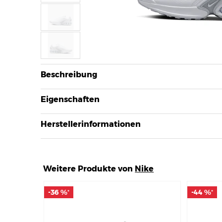
Beschreibung
Eigenschaften
Herstellerinformationen
Weitere Produkte von
Nike
-36 %
-36 %
-44 %
-44 %
*
*
*
*