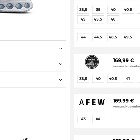
38,5
39
40
40,5
45
45,5
46
44
44,5
48,5
49,5
169,99 €
versandkostenfre
38,5
40
40,5
41
169,99 €
versandkostenfre
43
44