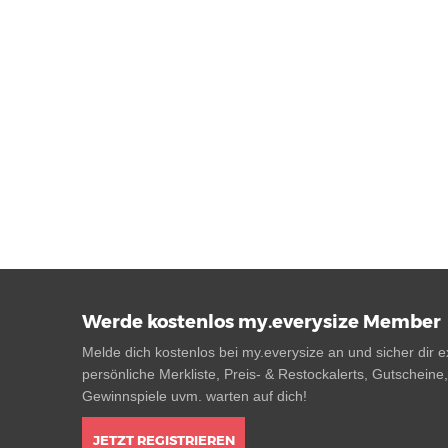
Werde kostenlos my.everysize Member
Melde dich kostenlos bei my.everysize an und sicher dir ex
persönliche Merkliste, Preis- & Restockalerts, Gutscheine
Gewinnspiele uvm. warten auf dich!
JETZT REGISTRIEREN