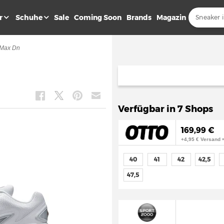
r
Schuhe
Sale
Coming Soon
Brands
Magazin
 Max Dn
Verfügbar in 7 Shops
169,99 €
+4,95 € Versand 
40
41
42
42,5
47,5