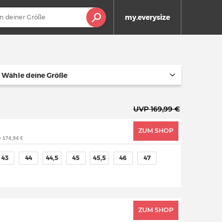
my.everysize
Wähle deine Größe
UVP 169,99 €
ZUM SHOP
= 174,94 €
43
44
44,5
45
45,5
46
47
ZUM SHOP