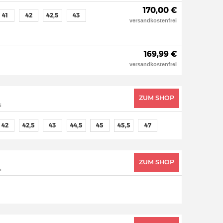
170,00 €
41
42
42,5
43
versandkostenfrei
169,99 €
versandkostenfrei
ZUM SHOP
i
42
42,5
43
44,5
45
45,5
47
ZUM SHOP
i