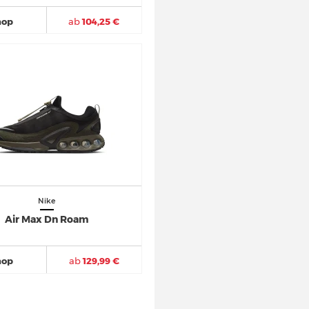
hop
ab
104,25 €
Nike
Air Max Dn Roam
hop
ab
129,99 €