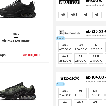
169,00 €
versandkostenfre
40
40,5
41
46
ab 215,53 
Nike
versandkostenfre
Resell
Air Max Dn Roam
38,5
39
40
427,00 €
250,00 €
223,00 €
hops
ab
100,00 €
44,5
45
45,5
284,00 €
231,00 €
248,00 €
ab 104,00 
+10,95 € Versand
Resell
38,5
39
40
234,00 €
131,00 €
113,00 €
1
44
44,5
45