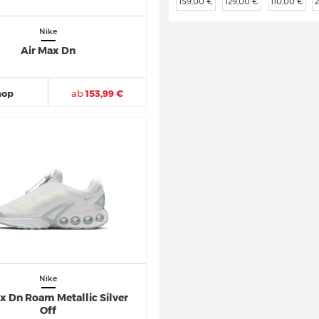
159,00 €
129,00 €
110,00 €
Nike
Air Max Dn
hop
ab
153,99 €
Nike
x Dn Roam Metallic Silver
Off