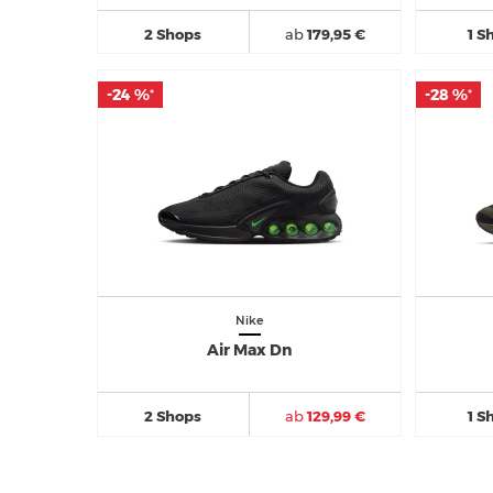
2 Shops
ab
179,95 €
1 S
-24 %
-24 %
-28 %
-28 %
*
*
*
*
Nike
Air Max Dn
2 Shops
ab
129,99 €
1 S