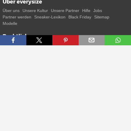
Über everysize
Über uns
Unsere Kultur
Unsere Partner
Hilfe
Jobs
Partner werden
Sneaker-Lexikon
Black Friday
Sitemap
Modelle
Rechtliches
AGB
Datenschutz
Impressum
Kontakt
Connect with us
Bekomme alle Infos zu neuen Sneaker und Special Releases direkt
auf dein Smartphone.
* Alle Preisangaben in Euro inkl. MwSt, ggf. zzgl. Versand.
Streichpreise oder prozentuale Rabatte beziehen sich immer auf den