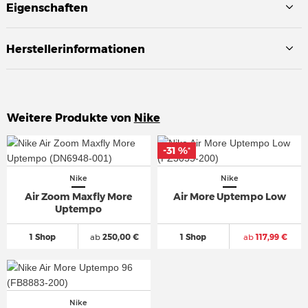
Eigenschaften
Herstellerinformationen
Weitere Produkte von
Nike
-31 %
-31 %
*
*
Nike
Nike
Air Zoom Maxfly More
Air More Uptempo Low
Uptempo
1 Shop
ab
250,00 €
1 Shop
ab
117,99 €
Nike