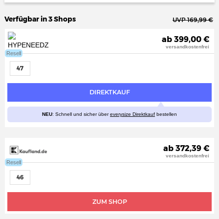
Verfügbar in 3 Shops
UVP 169,99 €
ab 399,00 €
versandkostenfrei
Resell
47
DIREKTKAUF
NEU
: Schnell und sicher über
everysize Direktkauf
bestellen
ab 372,39 €
versandkostenfrei
Resell
46
ZUM SHOP