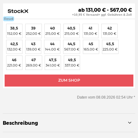
ab 131,00 € - 567,00 €
+10,95 € Versand+ ggf. Gebühren & Zoll
Resell
38,5
39
40
40,5
41
42
152,00 €
252,00 €
215,00 €
215,00 €
131,00 €
131,00 €
42,5
43
44
44,5
45
45,5
132,00 €
139,00 €
144,00 €
567,00 €
165,00 €
225,00 €
46
47
47,5
49,5
221,00 €
269,00 €
341,00 €
337,00 €
ZUM SHOP
Daten vom 08.08.2026 02:54 Uhr *
Beschreibung