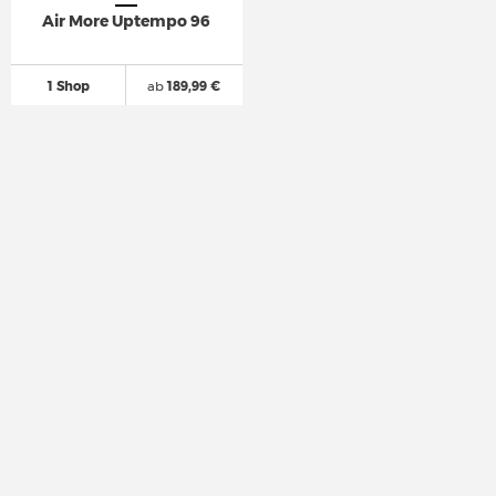
Air More Uptempo 96
1 Shop
ab
189,99 €