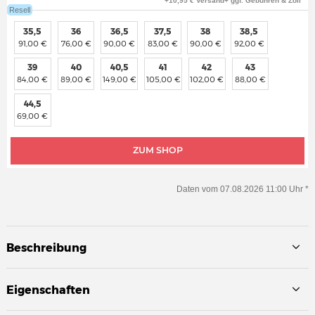
+10,95 € Versand+ ggf. Gebühren & Zoll
Resell
35,5
36
36,5
37,5
38
38,5
91,00 €
76,00 €
90,00 €
83,00 €
90,00 €
92,00 €
39
40
40,5
41
42
43
84,00 €
89,00 €
149,00 €
105,00 €
102,00 €
88,00 €
44,5
69,00 €
ZUM SHOP
Daten vom 07.08.2026 11:00 Uhr *
Beschreibung
Eigenschaften