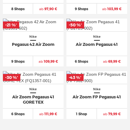
8 Shops
ab
97,90 €
9 Shops
ab
103,99 €
-21 %
-21 %
-50 %
-50 %
*
*
*
*
Nike
Nike
Pegasus 42 Air Zoom
Air Zoom Pegasus 41
9 Shops
ab
109,99 €
6 Shops
ab
69,99 €
-30 %
-30 %
-43 %
-43 %
*
*
*
*
Nike
Nike
Air Zoom Pegasus 41
Air Zoom FP Pegasus 41
GORE TEX
6 Shops
ab
111,99 €
1 Shop
ab
79,99 €