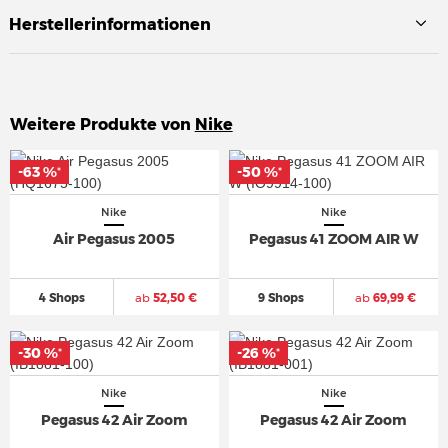
Herstellerinformationen
Weitere Produkte von
Nike
-63 %
-63 %
-50 %
-50 %
*
*
*
*
Nike
Nike
Air Pegasus 2005
Pegasus 41 ZOOM AIR W
4 Shops
ab
52,50 €
9 Shops
ab
69,99 €
-30 %
-30 %
-26 %
-26 %
*
*
*
*
Nike
Nike
Pegasus 42 Air Zoom
Pegasus 42 Air Zoom