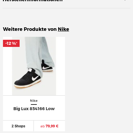
Weitere Produkte von
Nike
-12 %
-12 %
*
*
Nike
Big Lux 854166 Low
2 Shops
ab
79,99 €