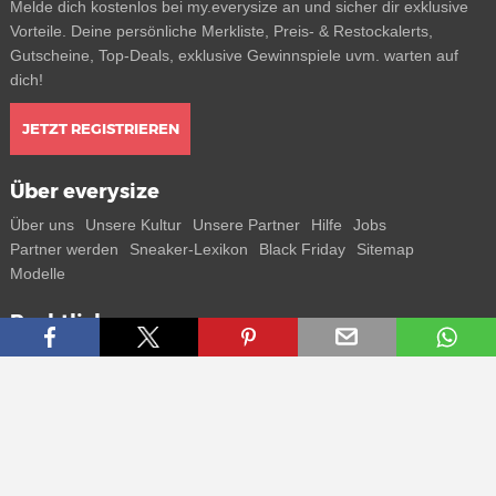
Melde dich kostenlos bei my.everysize an und sicher dir exklusive
Vorteile. Deine persönliche Merkliste, Preis- & Restockalerts,
Gutscheine, Top-Deals, exklusive Gewinnspiele uvm. warten auf
dich!
JETZT REGISTRIEREN
Über everysize
Über uns
Unsere Kultur
Unsere Partner
Hilfe
Jobs
Partner werden
Sneaker-Lexikon
Black Friday
Sitemap
Modelle
Rechtliches
AGB
Datenschutz
Impressum
Kontakt
Connect with us
Bekomme alle Infos zu neuen Sneaker und Special Releases direkt
auf dein Smartphone.