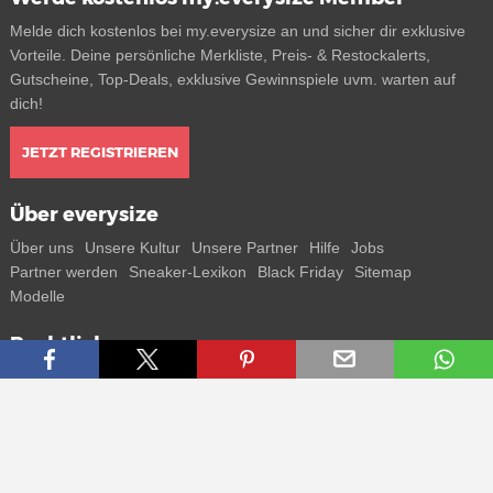
Melde dich kostenlos bei my.everysize an und sicher dir exklusive
Vorteile. Deine persönliche Merkliste, Preis- & Restockalerts,
Gutscheine, Top-Deals, exklusive Gewinnspiele uvm. warten auf
dich!
JETZT REGISTRIEREN
Über everysize
Über uns
Unsere Kultur
Unsere Partner
Hilfe
Jobs
Partner werden
Sneaker-Lexikon
Black Friday
Sitemap
Modelle
Rechtliches
AGB
Datenschutz
Impressum
Kontakt
Connect with us
Bekomme alle Infos zu neuen Sneaker und Special Releases direkt
auf dein Smartphone.