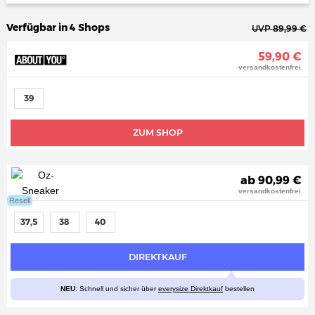
Verfügbar in 4 Shops
UVP 89,99 €
59,90 €
versandkostenfrei
39
ZUM SHOP
ab 90,99 €
versandkostenfrei
Resell
37,5
38
40
DIREKTKAUF
NEU
: Schnell und sicher über
everysize Direktkauf
bestellen