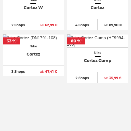
Cortez W
Cortez
2 Shops
ab
62,99 €
4 Shops
ab
89,90 €
-33 %
-33 %
-60 %
-60 %
*
*
*
*
Nike
Nike
Cortez
Cortez Gump
3 Shops
ab
67,41 €
2 Shops
ab
35,99 €