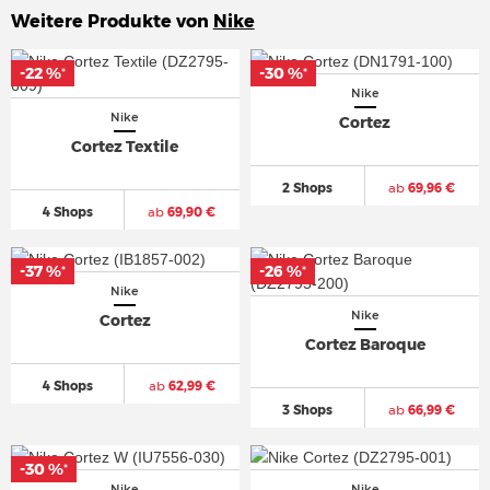
Weitere Produkte von
Nike
-22 %
-22 %
-30 %
-30 %
*
*
*
*
Nike
Nike
Cortez
Cortez Textile
2 Shops
ab
69,96 €
4 Shops
ab
69,90 €
-37 %
-37 %
-26 %
-26 %
*
*
*
*
Nike
Nike
Cortez
Cortez Baroque
4 Shops
ab
62,99 €
3 Shops
ab
66,99 €
-30 %
-30 %
*
*
Nike
Nike