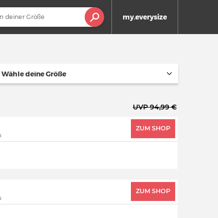
my.everysize
Wähle deine Größe
UVP 94,99 €
ZUM SHOP
i
ZUM SHOP
i