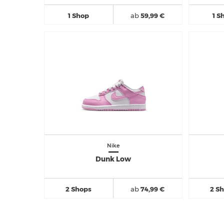
1 Shop
ab
59,99 €
1 S
Nike
Dunk Low
2 Shops
ab
74,99 €
2 S