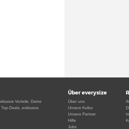
Über everysize
R
klusive Vorteile. Deine
Über uns
A
, Top-Deals, exklusive
Unsere Kultur
D
Unsere Partner
I
Hilfe
K
Jobs