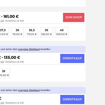
 - 161,00 €
ZUM SHOP
 ggf. Gebühren & Zoll
37,5
38
38,5
39
40
61,00 €
79,00 €
73,00 €
126,00 €
108,00 €
l und sicher über
everysize Direktkauf
bestellen
 - 135,00 €
DIREKTKAUF
 ggf. Gebühren & Zoll
39
35,00 €
l und sicher über
everysize Direktkauf
bestellen
€
DIREKTKAUF
 ggf. Gebühren & Zoll