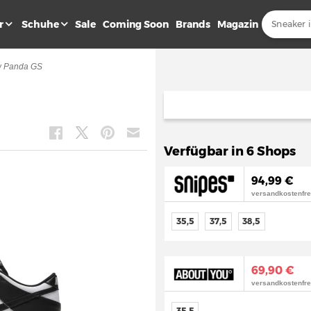
r
Schuhe
Sale
Coming Soon
Brands
Magazin
w Panda GS
Verfügbar in 6 Shops
94,99 €
versandkostenfre
35,5
37,5
38,5
69,90 €
versandkostenfre
35,5