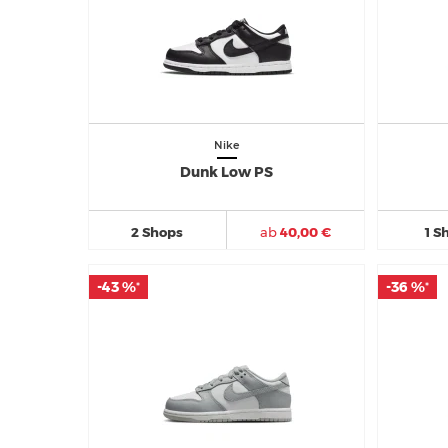
Nike
Dunk Low PS
2 Shops
ab
40,00 €
1 S
-43 %
-43 %
-36 %
-36 %
*
*
*
*