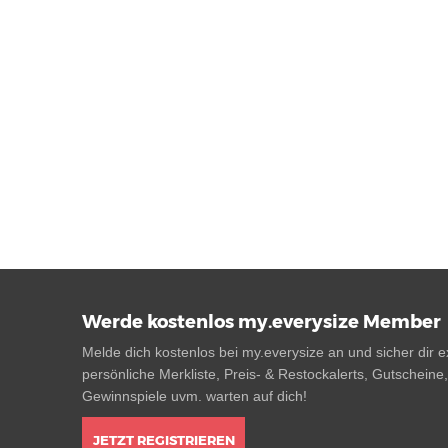
Werde kostenlos my.everysize Member
Melde dich kostenlos bei my.everysize an und sicher dir ex
persönliche Merkliste, Preis- & Restockalerts, Gutscheine
Gewinnspiele uvm. warten auf dich!
JETZT REGISTRIEREN