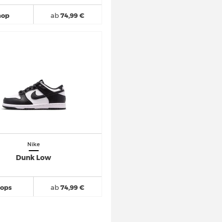
hop
ab
74,99 €
Nike
Dunk Low
hops
ab
74,99 €