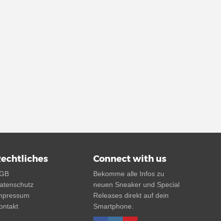
echtliches
Connect with us
GB
Bekomme alle Infos zu
atenschutz
neuen Sneaker und Special
mpressum
Releases direkt auf dein
ontakt
Smartphone.