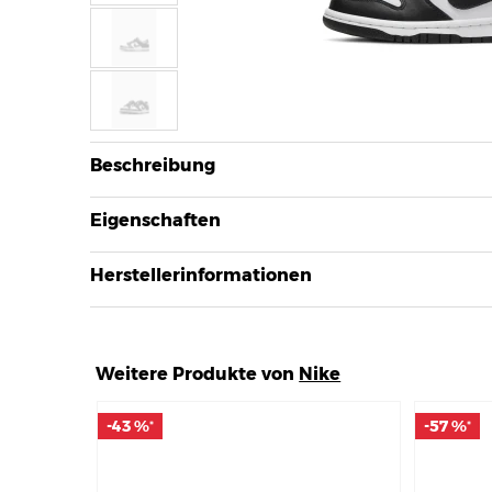
Beschreibung
Eigenschaften
Herstellerinformationen
Weitere Produkte von
Nike
-43 %
-43 %
-57 %
-57 %
*
*
*
*