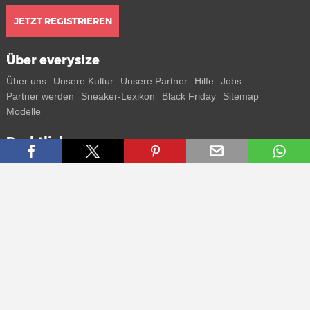
JETZT REGISTRIEREN
Über everysize
Über uns
Unsere Kultur
Unsere Partner
Hilfe
Jobs
Partner werden
Sneaker-Lexikon
Black Friday
Sitemap
Modelle
Rechtliches
AGB
Datenschutz
Impressum
Kontakt
Connect with us
Bekomme alle Infos zu neuen Sneaker und Special Releases direkt
auf dein Smartphone.