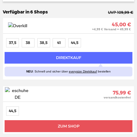
Verfügbar in 6 Shops
UVP 109,99 €
45,00 €
+4,99 € Versand = 49,99 €
37,5
38
38,5
41
44,5
DIREKTKAUF
NEU
: Schnell und sicher über
everysize Direktkauf
bestellen
75,99 €
versandkostenfrei
44,5
ZUM SHOP