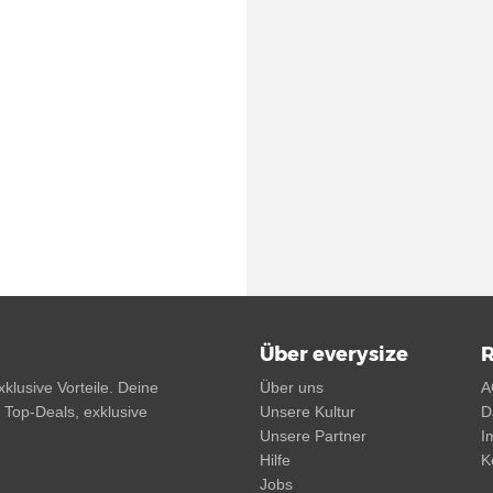
Über everysize
R
klusive Vorteile. Deine
Über uns
A
, Top-Deals, exklusive
Unsere Kultur
D
Unsere Partner
I
Hilfe
K
Jobs