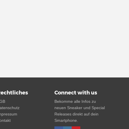
echtliches
Connect with us
GB
Bekomme alle Infos zu
atenschutz
neuen Sneaker und Special
mpressum
Releases direkt auf dein
ontakt
Smartphone.