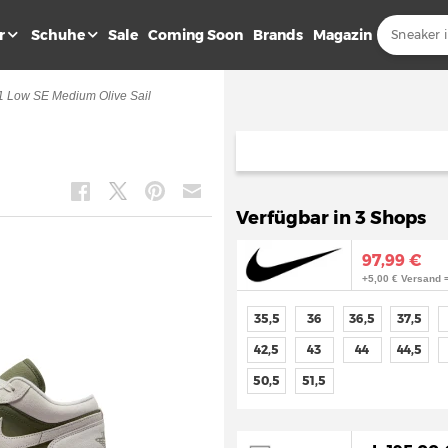
r
Schuhe
Sale
Coming Soon
Brands
Magazin
1 Low SE Medium Olive Sail
Verfügbar in 3 Shops
97,99 €
+5,00 € Versand 
35,5
36
36,5
37,5
42,5
43
44
44,5
50,5
51,5