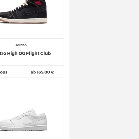
Jordan
tro High OG Flight Club
hops
ab
165,00 €