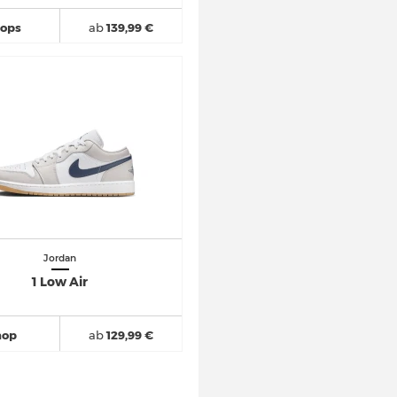
hops
ab
139,99 €
Jordan
1 Low Air
hop
ab
129,99 €