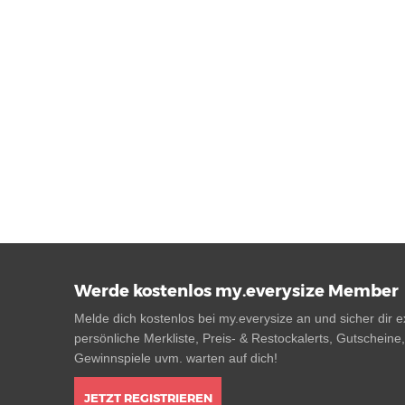
Werde kostenlos my.everysize Member
Melde dich kostenlos bei my.everysize an und sicher dir ex
persönliche Merkliste, Preis- & Restockalerts, Gutscheine
Gewinnspiele uvm. warten auf dich!
JETZT REGISTRIEREN