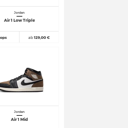
Jordan
Air 1 Low Triple
hops
ab
129,00 €
Jordan
Air 1 Mid