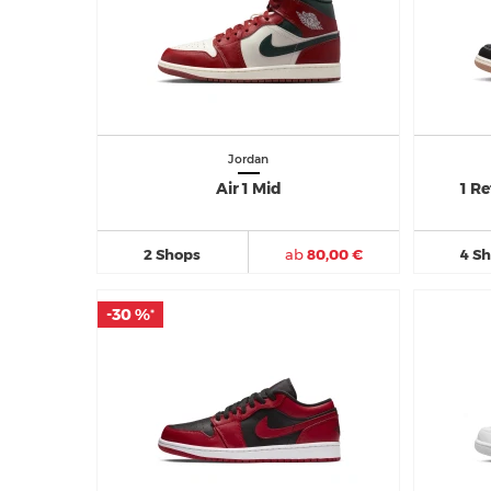
Jordan
Air 1 Mid
1 Re
2 Shops
ab
80,00 €
4 S
-30 %
-30 %
*
*