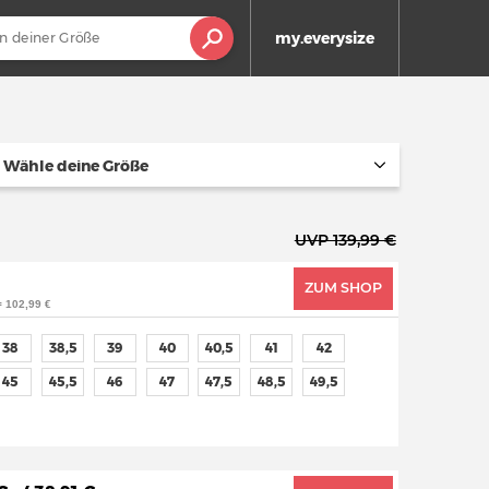
my.everysize
Wähle deine Größe
UVP 139,99 €
ZUM SHOP
= 102,99 €
38
38,5
39
40
40,5
41
42
45
45,5
46
47
47,5
48,5
49,5