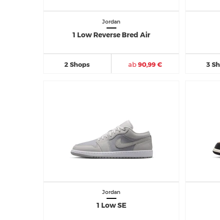
Jordan
1 Low Reverse Bred Air
2 Shops
ab
90,99 €
3 S
Jordan
1 Low SE