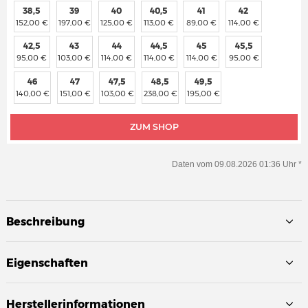
38,5
39
40
40,5
41
42
152,00 €
197,00 €
125,00 €
113,00 €
89,00 €
114,00 €
42,5
43
44
44,5
45
45,5
95,00 €
103,00 €
114,00 €
114,00 €
114,00 €
95,00 €
46
47
47,5
48,5
49,5
140,00 €
151,00 €
103,00 €
238,00 €
195,00 €
ZUM SHOP
Daten vom 09.08.2026 01:36 Uhr *
Beschreibung
Eigenschaften
Herstellerinformationen