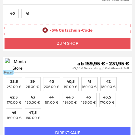
versandkostenfrei
40
41
-5%
Gutschein-Code
ZUM SHOP
ab 159,95 € - 231,95 €
+5,95 € Versand+ ggf. Gebühren & Zoll
Resell
38,5
39
40
40,5
41
42
232,00 €
211,00 €
206,00 €
191,00 €
160,00 €
180,00 €
42,5
43
44
44,5
45
45,5
170,00 €
180,00 €
191,00 €
191,00 €
185,00 €
170,00 €
46
47,5
160,00 €
180,00 €
DIREKTKAUF