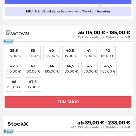
NEU
: Schnell und sicher über
everysize Direktkauf
bestellen
ab 115,00 € - 185,00 €
+8,95 € Versand+ ggf. Gebühren & Zoll
Resell
38,5
39
40
40,5
41
42
115,00 €
115,00 €
185,00 €
115,00 €
115,00 €
115,00 €
42,5
43
44
44,5
45
45,5
115,00 €
180,00 €
185,00 €
185,00 €
180,00 €
165,00 €
46
47,5
155,00 €
185,00 €
ZUM SHOP
ab 89,00 € - 238,00 €
+10,95 € Versand+ ggf. Gebühren & Zoll
Resell