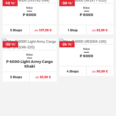
-10 %
-10 %
-30 %
-30 %
*
*
*
*
Nike
Nike
P 6000
P 6000
5 Shops
ab
107,99 €
1 Shop
ab
83,99 €
-30 %
-30 %
-24 %
-24 %
*
*
*
*
Nike
Nike
P 6000
P 6000 Light Army Cargo
Khaki
4 Shops
ab
90,99 €
5 Shops
ab
83,99 €