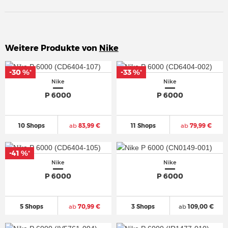
Weitere Produkte von
Nike
-30 %
-30 %
-33 %
-33 %
*
*
*
*
Nike
Nike
P 6000
P 6000
10 Shops
ab
83,99 €
11 Shops
ab
79,99 €
-41 %
-41 %
*
*
Nike
Nike
P 6000
P 6000
5 Shops
ab
70,99 €
3 Shops
ab
109,00 €