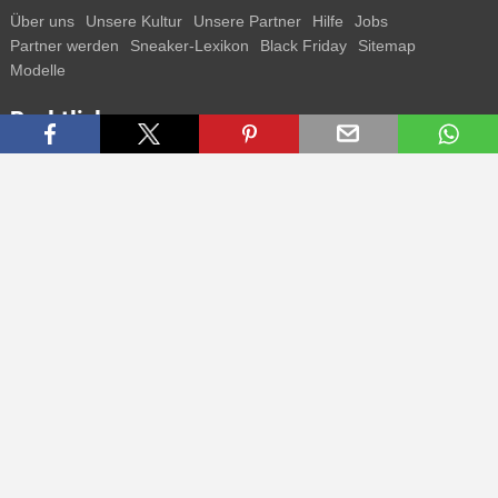
Über uns
Unsere Kultur
Unsere Partner
Hilfe
Jobs
Partner werden
Sneaker-Lexikon
Black Friday
Sitemap
Modelle
Rechtliches
AGB
Datenschutz
Impressum
Kontakt
Connect with us
Bekomme alle Infos zu neuen Sneaker und Special Releases direkt
auf dein Smartphone.
* Alle Preisangaben in Euro inkl. MwSt, ggf. zzgl. Versand.
Streichpreise oder prozentuale Rabatte beziehen sich immer auf den