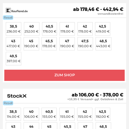
ab 178,46 € - 442,94 €
versandkostenfrei
Resell
38,5
40
40,5
41
42
42,5
236,00 €
252,00 €
178,00 €
178,00 €
178,00 €
419,00 €
43
45
45,5
47
47,5
48,5
417,00 €
190,00 €
178,00 €
190,00 €
190,00 €
443,00 €
49,5
397,00 €
ZUM SHOP
ab 106,00 € - 378,00 €
+10,95 € Versand+ ggf. Gebühren & Zoll
Resell
38,5
40
40,5
41
42
42,5
114,00 €
106,00 €
155,00 €
155,00 €
155,00 €
192,00 €
43
44
45
45,5
47
48,5