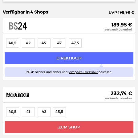
Verfügbar in 4 Shops
UVP 199,99 €
189,95 €
versandkostenfrei
40,5
42
45
47
47,5
DIREKTKAUF
NEU
: Schnell und sicher über
everysize Direktkauf
bestellen
232,74 €
versandkostenfrei
40,5
41
42
45,5
ZUM SHOP