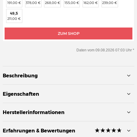
191,00 €
378,00 €
268,00 €
155,00 €
162,00 €
239,00 €
49,5
211,00 €
ZUM SHOP
Daten vom 09.08.2026 07:03 Uhr *
Beschreibung
Eigenschaften
Herstellerinformationen
☆
★
☆
★
☆
★
☆
★
☆
★
Erfahrungen & Bewertungen