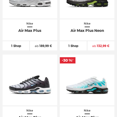
Nike
Nike
Air Max Plus
Air Max Plus Neon
1 Shop
ab
189,99 €
1 Shop
ab
132,99 €
-30 %
-30 %
*
*
Nike
Nike