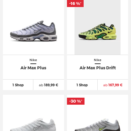
-16 %
-16 %
*
*
Nike
Nike
Air Max Plus
Air Max Plus Drift
1 Shop
ab
189,99 €
1 Shop
ab
167,99 €
-30 %
-30 %
*
*