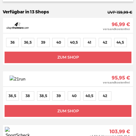
Verfügbar in 13 Shops
UVP 159,99 €
96,99 €
versandkostenfrei
36
36,5
39
40
40,5
41
42
44,5
ZUM SHOP
95,95 €
versandkostenfrei
36,5
38
38,5
39
40
40,5
42
ZUM SHOP
103,99 €