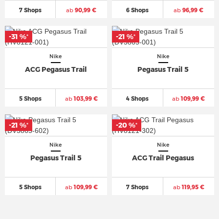
7 Shops
ab
90,99 €
6 Shops
ab
96,99 €
-31 %
-31 %
-21 %
-21 %
*
*
*
*
Nike
Nike
ACG Pegasus Trail
Pegasus Trail 5
5 Shops
ab
103,99 €
4 Shops
ab
109,99 €
-21 %
-21 %
-20 %
-20 %
*
*
*
*
Nike
Nike
Pegasus Trail 5
ACG Trail Pegasus
5 Shops
ab
109,99 €
7 Shops
ab
119,95 €