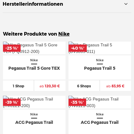
Herstellerinformationen
Weitere Produkte von
Nike
-25 %
-25 %
-40 %
-40 %
*
*
*
*
Nike
Nike
Pegasus Trail 5 Gore TEX
Pegasus Trail 5
1 Shop
ab
120,30 €
6 Shops
ab
83,95 €
-39 %
-39 %
-35 %
-35 %
*
*
*
*
Nike
Nike
ACG Pegasus Trail
ACG Pegasus Trail