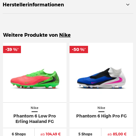
Herstellerinformationen
Weitere Produkte von
Nike
-39 %
-39 %
-50 %
-50 %
*
*
*
*
Nike
Nike
Phantom 6 Low Pro
Phantom 6 High Pro FG
Erling Haaland FG
6 Shops
ab
104,49 €
5 Shops
ab
85,00 €