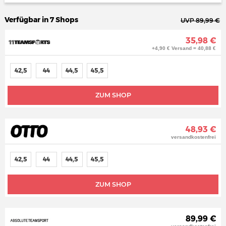
Verfügbar in 7 Shops
UVP 89,99 €
35,98 €
+4,90 € Versand = 40,88 €
42,5
44
44,5
45,5
ZUM SHOP
48,93 €
versandkostenfrei
42,5
44
44,5
45,5
ZUM SHOP
89,99 €