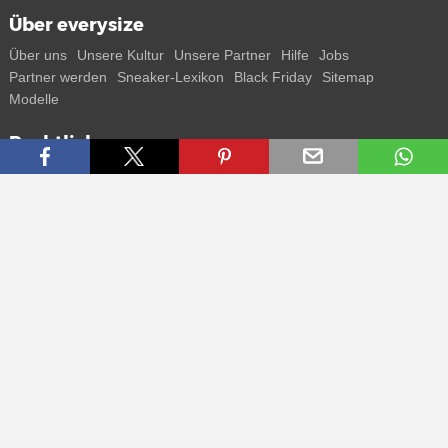
Über everysize
Über uns
Unsere Kultur
Unsere Partner
Hilfe
Jobs
Partner werden
Sneaker-Lexikon
Black Friday
Sitemap
Modelle
Rechtliches
AGB
Datenschutz
Impressum
Kontakt
Connect with us
Bekomme alle Infos zu neuen Sneaker und Special Releases direkt
auf dein Smartphone.
* Alle Preisangaben in Euro inkl. MwSt, ggf. zzgl. Versand.