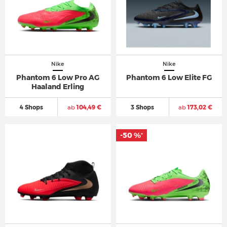
Nike
Nike
Phantom 6 Low Pro AG
Phantom 6 Low Elite FG
Haaland Erling
4 Shops
ab
104,49 €
3 Shops
ab
173,02 €
-50 %
-50 %
*
*