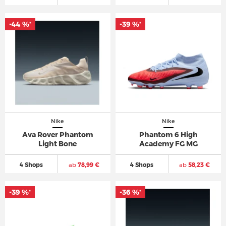
-44 %
-44 %
-39 %
-39 %
*
*
*
*
Nike
Nike
Ava Rover Phantom
Phantom 6 High
Light Bone
Academy FG MG
4 Shops
ab
78,99 €
4 Shops
ab
58,23 €
-39 %
-39 %
-36 %
-36 %
*
*
*
*