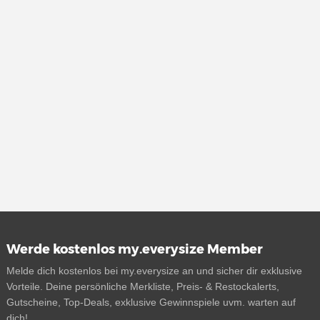
Werde kostenlos my.everysize Member
Melde dich kostenlos bei my.everysize an und sicher dir exklusive
Vorteile. Deine persönliche Merkliste, Preis- & Restockalerts,
Gutscheine, Top-Deals, exklusive Gewinnspiele uvm. warten auf
dich!