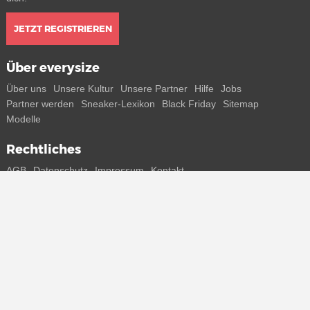
JETZT REGISTRIEREN
Über everysize
Über uns
Unsere Kultur
Unsere Partner
Hilfe
Jobs
Partner werden
Sneaker-Lexikon
Black Friday
Sitemap
Modelle
Rechtliches
AGB
Datenschutz
Impressum
Kontakt
Connect with us
Bekomme alle Infos zu neuen Sneaker und Special Releases direkt
auf dein Smartphone.