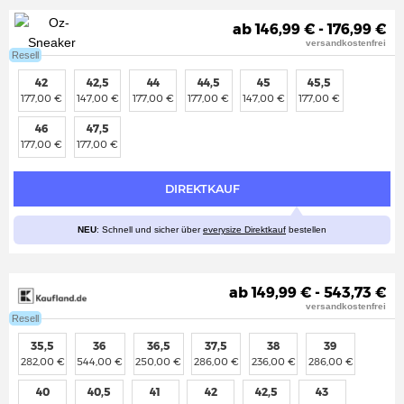
ab 146,99 € - 176,99 €
versandkostenfrei
Resell
42
42,5
44
44,5
45
45,5
177,00 €
147,00 €
177,00 €
177,00 €
147,00 €
177,00 €
46
47,5
177,00 €
177,00 €
DIREKTKAUF
NEU
: Schnell und sicher über
everysize Direktkauf
bestellen
ab 149,99 € - 543,73 €
versandkostenfrei
Resell
35,5
36
36,5
37,5
38
39
282,00 €
544,00 €
250,00 €
286,00 €
236,00 €
286,00 €
40
40,5
41
42
42,5
43