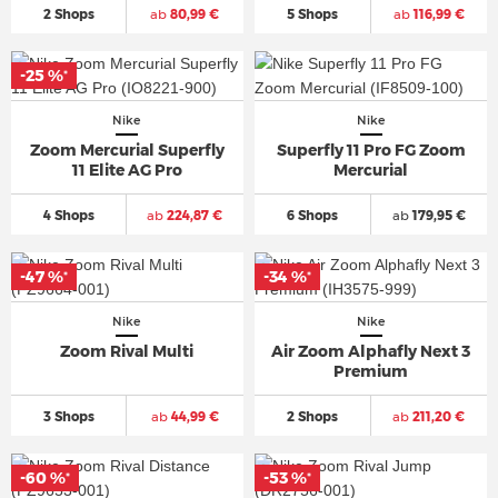
2 Shops
ab
80,99 €
5 Shops
ab
116,99 €
-25 %
-25 %
*
*
Nike
Nike
Zoom Mercurial Superfly
Superfly 11 Pro FG Zoom
11 Elite AG Pro
Mercurial
4 Shops
ab
224,87 €
6 Shops
ab
179,95 €
-47 %
-47 %
-34 %
-34 %
*
*
*
*
Nike
Nike
Zoom Rival Multi
Air Zoom Alphafly Next 3
Premium
3 Shops
ab
44,99 €
2 Shops
ab
211,20 €
-60 %
-60 %
-53 %
-53 %
*
*
*
*