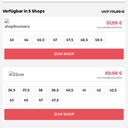
Verfügbar in 5 Shops
UVP 174,99 €
51,99 €
versandkostenfrei
43
44
45,5
47
47,5
48,5
49,5
ZUM SHOP
69,98 €
versandkostenfrei
36,5
37,5
38
38,5
40,5
41
42
42,5
43
45
47
47,5
ZUM SHOP