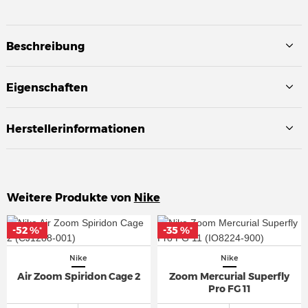
Beschreibung
Eigenschaften
Herstellerinformationen
Weitere Produkte von
Nike
-52 %
-52 %
-35 %
-35 %
*
*
*
*
Nike
Nike
Air Zoom Spiridon Cage 2
Zoom Mercurial Superfly
Pro FG 11