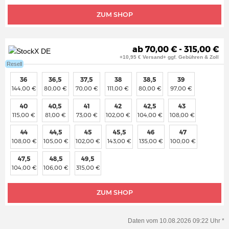
ZUM SHOP
ab 70,00 € - 315,00 €
+10,95 € Versand+ ggf. Gebühren & Zoll
Resell
36
36,5
37,5
38
38,5
39
144,00 €
80,00 €
70,00 €
111,00 €
80,00 €
97,00 €
40
40,5
41
42
42,5
43
115,00 €
81,00 €
73,00 €
102,00 €
104,00 €
108,00 €
44
44,5
45
45,5
46
47
108,00 €
105,00 €
102,00 €
143,00 €
135,00 €
100,00 €
47,5
48,5
49,5
104,00 €
106,00 €
315,00 €
ZUM SHOP
Daten vom 10.08.2026 09:22 Uhr *