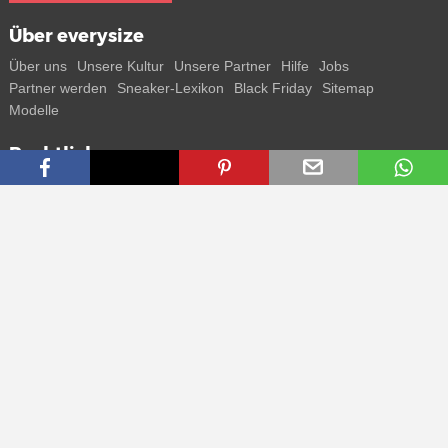
Über everysize
Über uns
Unsere Kultur
Unsere Partner
Hilfe
Jobs
Partner werden
Sneaker-Lexikon
Black Friday
Sitemap
Modelle
Rechtliches
AGB
Datenschutz
Impressum
Kontakt
Connect with us
Bekomme alle Infos zu neuen Sneaker und Special Releases direkt
auf dein Smartphone.