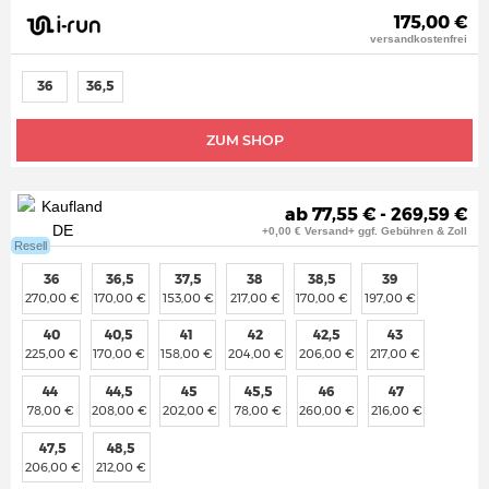
175,00 €
versandkostenfrei
36
36,5
ZUM SHOP
ab 77,55 € - 269,59 €
+0,00 € Versand+ ggf. Gebühren & Zoll
Resell
36
36,5
37,5
38
38,5
39
270,00 €
170,00 €
153,00 €
217,00 €
170,00 €
197,00 €
40
40,5
41
42
42,5
43
225,00 €
170,00 €
158,00 €
204,00 €
206,00 €
217,00 €
44
44,5
45
45,5
46
47
78,00 €
208,00 €
202,00 €
78,00 €
260,00 €
216,00 €
47,5
48,5
206,00 €
212,00 €