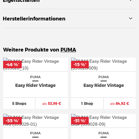
Eigenschaften
Herstellerinformationen
Weitere Produkte von
PUMA
-46 %
-46 %
-15 %
-15 %
*
*
*
*
PUMA
PUMA
Easy Rider Vintage
Easy Rider Vintage
5 Shops
ab
53,99 €
1 Shop
ab
84,92 €
-55 %
-55 %
-51 %
-51 %
*
*
*
*
PUMA
PUMA