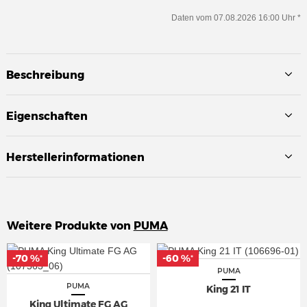
Daten vom 07.08.2026 16:00 Uhr *
Beschreibung
Eigenschaften
Herstellerinformationen
Weitere Produkte von
PUMA
-70 %
-70 %
-60 %
-60 %
*
*
*
*
PUMA
PUMA
King 21 IT
King Ultimate FG AG