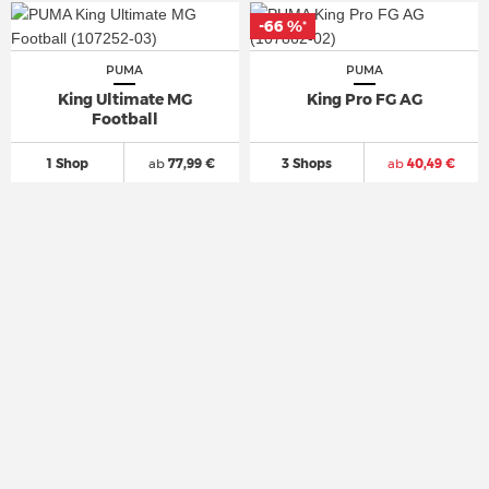
-66 %
-66 %
*
*
PUMA
PUMA
King Ultimate MG
King Pro FG AG
Football
1 Shop
ab
77,99 €
3 Shops
ab
40,49 €