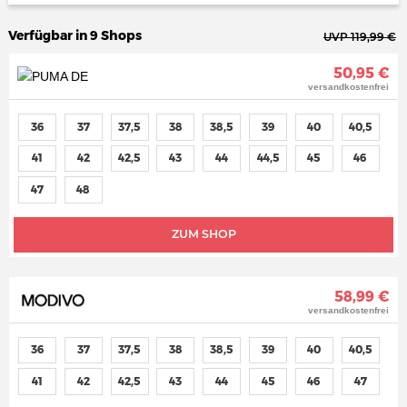
Verfügbar in 9 Shops
UVP 119,99 €
50,95 €
versandkostenfrei
36
37
37,5
38
38,5
39
40
40,5
41
42
42,5
43
44
44,5
45
46
47
48
ZUM SHOP
58,99 €
versandkostenfrei
36
37
37,5
38
38,5
39
40
40,5
41
42
42,5
43
44
45
46
47