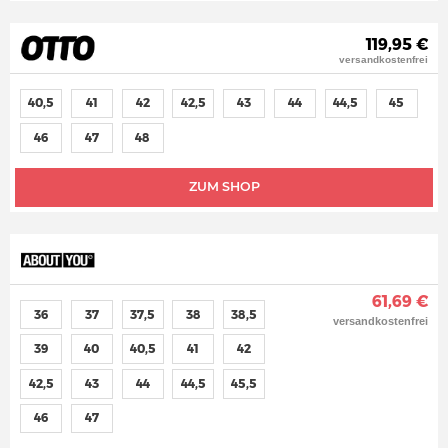
119,95 €
versandkostenfrei
40,5
41
42
42,5
43
44
44,5
45
46
47
48
ZUM SHOP
61,69 €
36
37
37,5
38
38,5
versandkostenfrei
39
40
40,5
41
42
42,5
43
44
44,5
45,5
46
47