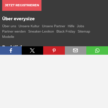
JETZT REGISTRIEREN
Über everysize
Über uns
Unsere Kultur
Unsere Partner
Hilfe
Jobs
Partner werden
Sneaker-Lexikon
Black Friday
Sitemap
Modelle
Rechtliches
AGB
Datenschutz
Impressum
Kontakt
Connect with us
Bekomme alle Infos zu neuen Sneaker und Special Releases direkt
auf dein Smartphone.