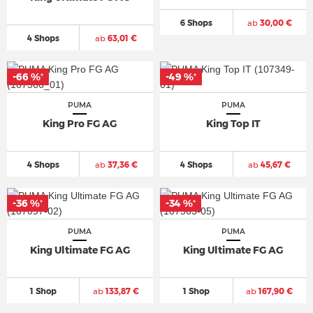
6 Shops
ab
30,00 €
4 Shops
ab
63,01 €
-66 %
-66 %
-49 %
-49 %
*
*
*
*
PUMA
PUMA
King Pro FG AG
King Top IT
4 Shops
ab
37,36 €
4 Shops
ab
45,67 €
-36 %
-36 %
-34 %
-34 %
*
*
*
*
PUMA
PUMA
King Ultimate FG AG
King Ultimate FG AG
1 Shop
ab
133,87 €
1 Shop
ab
167,90 €