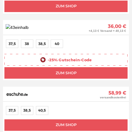
ZUM SHOP
36,00 €
+4,13 € Versand = 40,13 €
37,5
38
38,5
40
-25%
Gutschein-Code
ZUM SHOP
58,99 €
versandkostenfrei
37,5
38,5
40,5
ZUM SHOP