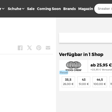
r
Schuhe
Sale
Coming Soon
Brands
Magazin
Verfügbar in 1 Shop
ab 25,95 €
+15,95 € Versand
Resell
35,5
43
44,5
26,00 €
51,00 €
100,00 €
1