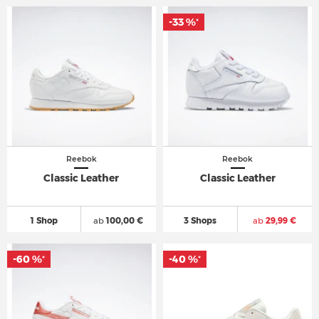
-33 %
-33 %
*
*
Reebok
Reebok
Classic Leather
Classic Leather
1 Shop
ab
100,00 €
3 Shops
ab
29,99 €
-60 %
-60 %
-40 %
-40 %
*
*
*
*