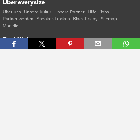
Über everysize
Über uns
Unsere Kultur
Unsere Partner
Hilfe
Jobs
Partner werden
Sneaker-Lexikon
Black Friday
Sitemap
Modelle
Rechtliches
AGB
Datenschutz
Impressum
Kontakt
Connect with us
Bekomme alle Infos zu neuen Sneaker und Special Releases direkt
auf dein Smartphone.
* Alle Preisangaben in Euro inkl. MwSt, ggf. zzgl. Versand.
Streichpreise oder prozentuale Rabatte beziehen sich immer auf den