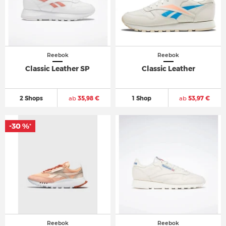
Reebok
Reebok
Classic Leather SP
Classic Leather
2 Shops
ab
35,98 €
1 Shop
ab
53,97 €
-30 %
-30 %
*
*
Reebok
Reebok