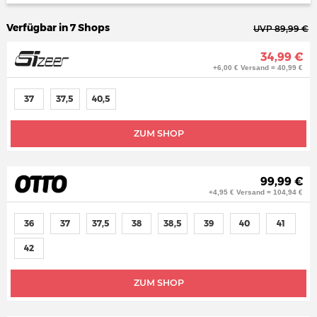
Verfügbar in 7 Shops
UVP 89,99 €
34,99 €
+6,00 € Versand = 40,99 €
37
37,5
40,5
ZUM SHOP
99,99 €
+4,95 € Versand = 104,94 €
36
37
37,5
38
38,5
39
40
41
42
ZUM SHOP