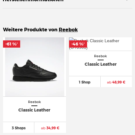
Weitere Produkte von
Reebok
-61 %
-61 %
-46 %
-46 %
*
*
*
*
Reebok
Classic Leather
1 Shop
ab
48,99 €
Reebok
Classic Leather
3 Shops
ab
34,99 €