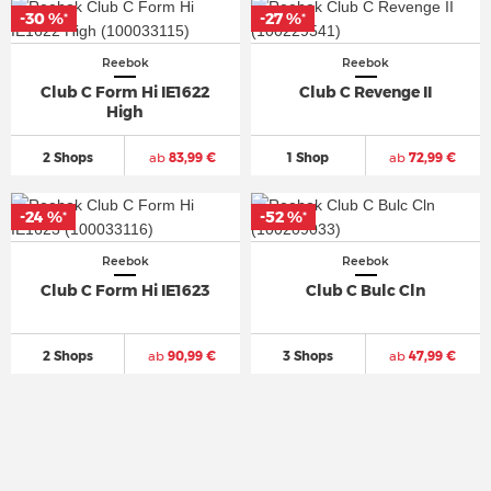
-30 %
-30 %
-27 %
-27 %
*
*
*
*
Reebok
Reebok
Club C Form Hi IE1622
Club C Revenge II
High
2 Shops
ab
83,99 €
1 Shop
ab
72,99 €
-24 %
-24 %
-52 %
-52 %
*
*
*
*
Reebok
Reebok
Club C Form Hi IE1623
Club C Bulc Cln
2 Shops
ab
90,99 €
3 Shops
ab
47,99 €