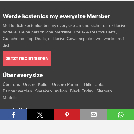
Werde kostenlos my.everysize Member
Melde dich kostenlos bei my.everysize an und sicher dir exklusive
Vorteile. Deine persönliche Merkliste, Preis- & Restockalerts,
Gutscheine, Top-Deals, exklusive Gewinnspiele uvm. warten auf
dich!
JETZT REGISTRIEREN
Über everysize
Über uns
Unsere Kultur
Unsere Partner
Hilfe
Jobs
Partner werden
Sneaker-Lexikon
Black Friday
Sitemap
Modelle
Rechtliches
AGB
Datenschutz
Impressum
Kontakt
Connect with us