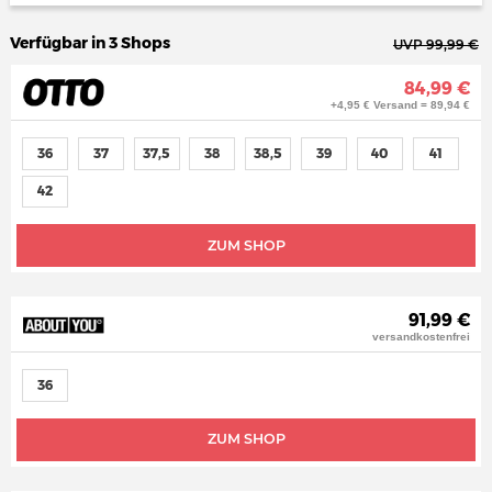
Verfügbar in 3 Shops
UVP 99,99 €
84,99 €
+4,95 € Versand = 89,94 €
36
37
37,5
38
38,5
39
40
41
42
ZUM SHOP
91,99 €
versandkostenfrei
36
ZUM SHOP