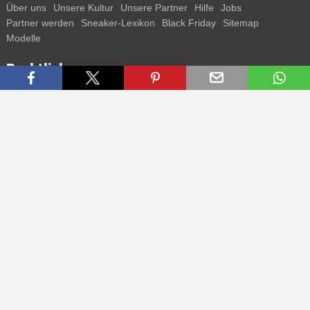
Über uns
Unsere Kultur
Unsere Partner
Hilfe
Jobs
Partner werden
Sneaker-Lexikon
Black Friday
Sitemap
Modelle
Rechtliches
AGB
Datenschutz
Impressum
Kontakt
Connect with us
Bekomme alle Infos zu neuen Sneaker und Special Releases direkt
auf dein Smartphone.
* Alle Preisangaben in Euro inkl. MwSt, ggf. zzgl. Versand.
Streichpreise oder prozentuale Rabatte beziehen sich immer auf den
UVP. Zwischenzeitliche Änderungen von Preisen, Lieferzeit und -