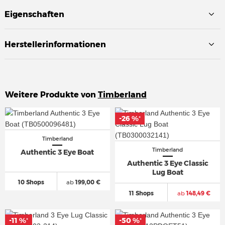
Eigenschaften
Herstellerinformationen
Weitere Produkte von
Timberland
-26 %
-26 %
*
*
Timberland
Timberland
Authentic 3 Eye Boat
Authentic 3 Eye Classic
Lug Boat
10 Shops
ab
199,00 €
11 Shops
ab
148,49 €
-11 %
-11 %
-50 %
-50 %
*
*
*
*