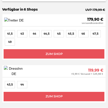
Verfügbar in 6 Shops
UVP 179,99 €
179,90 €
versandkostenfrei
41,5
43
44
44,5
45
45,5
46
47,5
49
ZUM SHOP
119,99 €
+5,99 € Versand = 125,98 €
43,5
44
ZUM SHOP