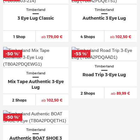
Timberland
Timberland
3 Eye Lug Classic
Authentic 3 Eye Lug
1 Shop
ab
179,00 €
4 Shops
ab
102,50 €
-50 %
-50 %
-55 %
-55 %
*
*
*
*
Timberland
Timberland
Road Trip 3-Eye Lug
Mix Tape Authentic 3-Eye
Lug
2 Shops
ab
89,99 €
2 Shops
ab
102,50 €
-50 %
-50 %
*
*
Timberland
Authentic BOAT SHOE 3