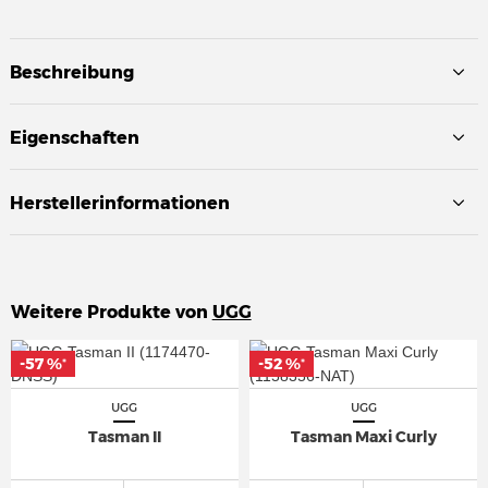
Beschreibung
Eigenschaften
Herstellerinformationen
Weitere Produkte von
UGG
-57 %
-57 %
-52 %
-52 %
*
*
*
*
UGG
UGG
Tasman II
Tasman Maxi Curly