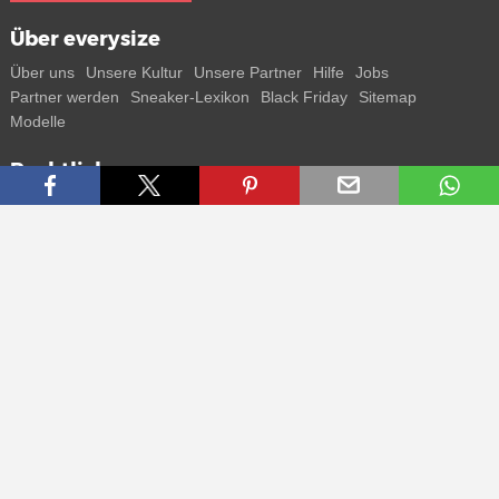
Über everysize
Über uns
Unsere Kultur
Unsere Partner
Hilfe
Jobs
Partner werden
Sneaker-Lexikon
Black Friday
Sitemap
Modelle
Rechtliches
AGB
Datenschutz
Impressum
Kontakt
Connect with us
Bekomme alle Infos zu neuen Sneaker und Special Releases direkt
auf dein Smartphone.