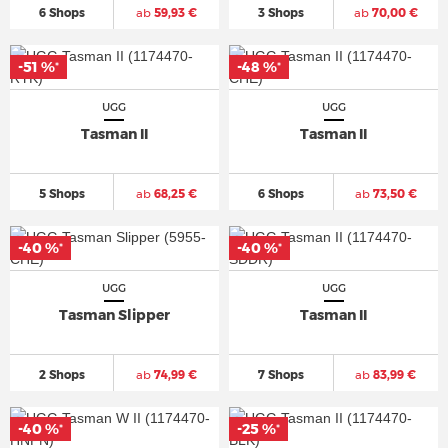
6 Shops
ab
59,93 €
3 Shops
ab
70,00 €
-51 %
-51 %
-48 %
-48 %
*
*
*
*
UGG
UGG
Tasman II
Tasman II
5 Shops
ab
68,25 €
6 Shops
ab
73,50 €
-40 %
-40 %
-40 %
-40 %
*
*
*
*
UGG
UGG
Tasman Slipper
Tasman II
2 Shops
ab
74,99 €
7 Shops
ab
83,99 €
-40 %
-40 %
-25 %
-25 %
*
*
*
*