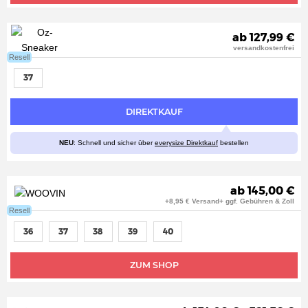
ab 127,99 €
versandkostenfrei
Resell
37
DIREKTKAUF
NEU
: Schnell und sicher über
everysize Direktkauf
bestellen
ab 145,00 €
+8,95 € Versand+ ggf. Gebühren & Zoll
Resell
36
37
38
39
40
ZUM SHOP