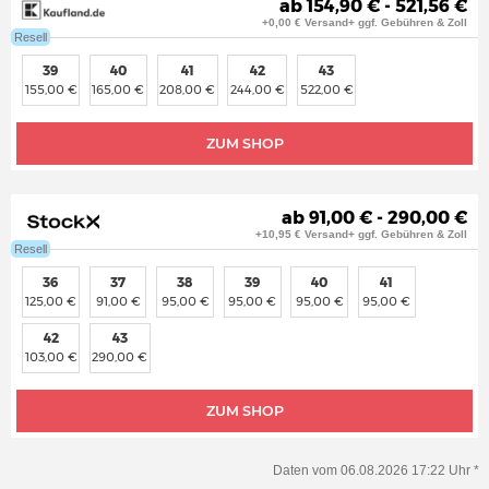
ab 154,90 € - 521,56 €
+0,00 € Versand+ ggf. Gebühren & Zoll
Resell
39
40
41
42
43
155,00 €
165,00 €
208,00 €
244,00 €
522,00 €
ZUM SHOP
ab 91,00 € - 290,00 €
+10,95 € Versand+ ggf. Gebühren & Zoll
Resell
36
37
38
39
40
41
125,00 €
91,00 €
95,00 €
95,00 €
95,00 €
95,00 €
42
43
103,00 €
290,00 €
ZUM SHOP
Daten vom 06.08.2026 17:22 Uhr *