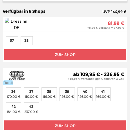
Verfügbar in 6 Shops
UVP 144,99 €
81,99 €
+5,99 € Versand = 87,98 €
37
38
ZUM SHOP
ab 109,95 € - 236,95 €
+15,95 € Versand+ ggf. Gebühren & Zoll
Resell
36
37
38
39
40
41
170,00 €
110,00 €
116,00 €
126,00 €
126,00 €
169,00 €
42
43
184,00 €
237,00 €
ZUM SHOP