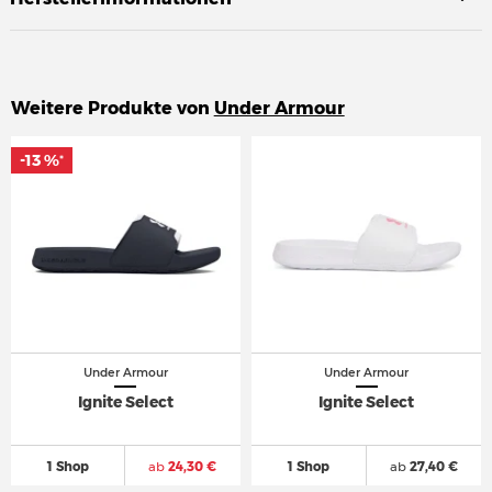
Weitere Produkte von
Under Armour
-13 %
-13 %
*
*
Under Armour
Under Armour
Ignite Select
Ignite Select
1 Shop
ab
24,30 €
1 Shop
ab
27,40 €