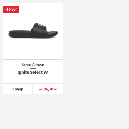
-13 %
-13 %
*
*
Under Armour
Ignite Select W
1 Shop
ab
24,30 €