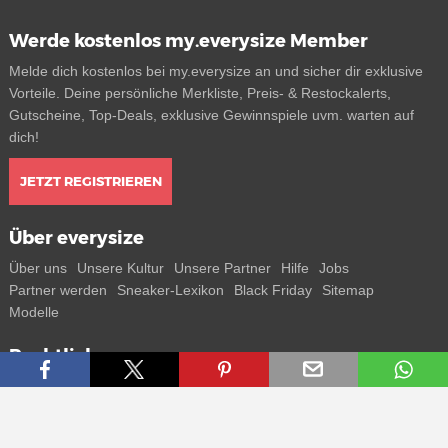
Werde kostenlos my.everysize Member
Melde dich kostenlos bei my.everysize an und sicher dir exklusive
Vorteile. Deine persönliche Merkliste, Preis- & Restockalerts,
Gutscheine, Top-Deals, exklusive Gewinnspiele uvm. warten auf
dich!
JETZT REGISTRIEREN
Über everysize
Über uns
Unsere Kultur
Unsere Partner
Hilfe
Jobs
Partner werden
Sneaker-Lexikon
Black Friday
Sitemap
Modelle
Rechtliches
AGB
Datenschutz
Impressum
Kontakt
Connect with us