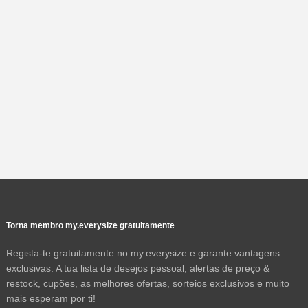
Torna membro my.everysize gratuitamente
Regista-te gratuitamente no my.everysize e garante vantagens
exclusivas. A tua lista de desejos pessoal, alertas de preço &
restock, cupões, as melhores ofertas, sorteios exclusivos e muito
mais esperam por ti!