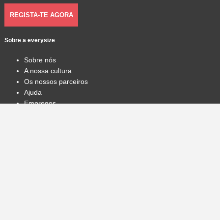
REGISTA-TE AGORA
Sobre a everysize
Sobre nós
A nossa cultura
Os nossos parceiros
Ajuda
Empregos
Torna-te parceiro
Léxico de Sneakers
Black Friday
Sitemap
Modelos
Jurídico
Termos
Privacidade