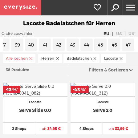
Lacoste Badelatschen für Herren
|
|
EU
US
UK
Größe auswählen
37
39
40
41
42
43
44
45
46
47
Alle löschen
Herren
Badelatschen
Lacoste
Filtern & Sortieren
38 Produkte
-13 %
-43 %
*
*
Lacoste
Lacoste
Serve Slide 0.0
Serve 2.0
2 Shops
ab
34,95 €
4 Shops
ab
33,99 €